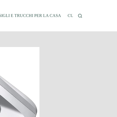
IGLI E TRUCCHI PER LA CASA
CUCINA E RICETTE
G