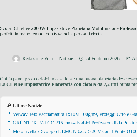
Scopri CHeflee 2000W Impastatrice Planetaria Multifunzione Professio
perfetti in meno tempo, con 6 velocità per ogni ricetta
Redazione Vetrina Notizie
24 Febbraio 2026
Af
Chi fa pane, pizza o dolci in casa lo sa: una buona planetaria deve ess
La
CHeflee Impastatrice Planetaria con ciotola da 7,2 litri
punta pro
🔎 Ultime Notizie:
📄 Velway Telo Pacciamatura 1x10M 100g/m², Proteggi Orto e Giar
📄 GRÜNTEK FALCO 215 mm – Forbici Professionali da Potatura pe
📄 Mototrivella a Scoppio DEMON 62cc 5,2CV con 3 Punte Ø100/