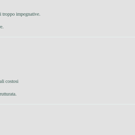
ni troppo impegnative.
e.
li costosi
utturata.