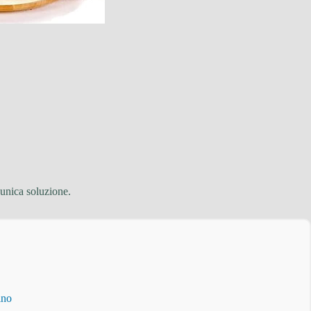
’unica soluzione.
ino