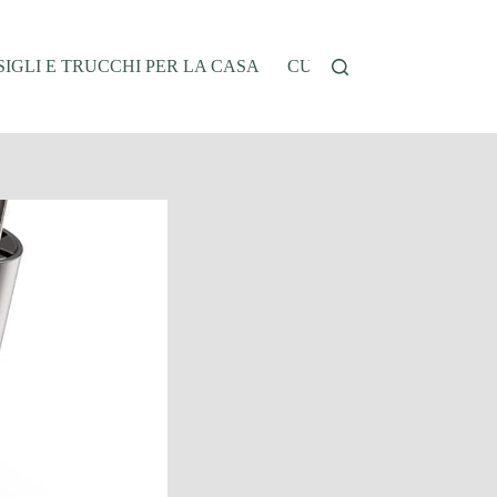
IGLI E TRUCCHI PER LA CASA
CUCINA E RICETTE
G