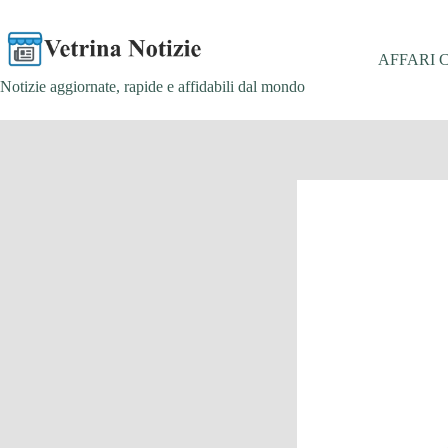
Salta
al
contenuto
AFFARI 
Notizie aggiornate, rapide e affidabili dal mondo