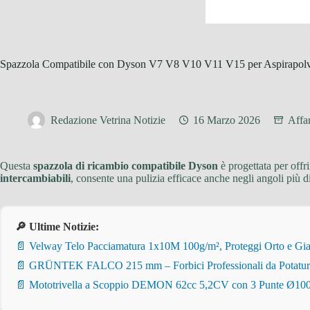
Spazzola Compatibile con Dyson V7 V8 V10 V11 V15 per Aspirapol
Redazione Vetrina Notizie
16 Marzo 2026
Affa
Questa
spazzola di ricambio compatibile Dyson
è progettata per offr
intercambiabili
, consente una pulizia efficace anche negli angoli più dif
🔎 Ultime Notizie:
📄 Velway Telo Pacciamatura 1x10M 100g/m², Proteggi Orto e Giar
📄 GRÜNTEK FALCO 215 mm – Forbici Professionali da Potatura pe
📄 Mototrivella a Scoppio DEMON 62cc 5,2CV con 3 Punte Ø100/