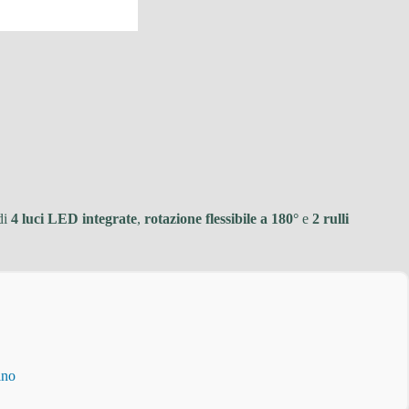
di
4 luci LED integrate
,
rotazione flessibile a 180°
e
2 rulli
ino