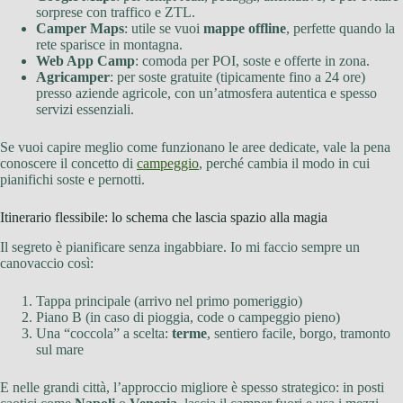
sorprese con traffico e ZTL.
Camper Maps
: utile se vuoi
mappe offline
, perfette quando la
rete sparisce in montagna.
Web App Camp
: comoda per POI, soste e offerte in zona.
Agricamper
: per soste gratuite (tipicamente fino a 24 ore)
presso aziende agricole, con un’atmosfera autentica e spesso
servizi essenziali.
Se vuoi capire meglio come funzionano le aree dedicate, vale la pena
conoscere il concetto di
campeggio
, perché cambia il modo in cui
pianifichi soste e pernotti.
Itinerario flessibile: lo schema che lascia spazio alla magia
Il segreto è pianificare senza ingabbiare. Io mi faccio sempre un
canovaccio così:
Tappa principale (arrivo nel primo pomeriggio)
Piano B (in caso di pioggia, code o campeggio pieno)
Una “coccola” a scelta:
terme
, sentiero facile, borgo, tramonto
sul mare
E nelle grandi città, l’approccio migliore è spesso strategico: in posti