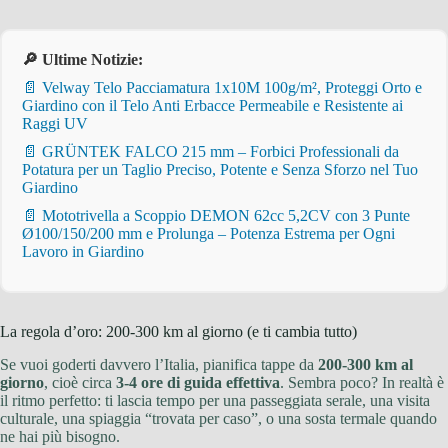
🔎 Ultime Notizie:
📄 Velway Telo Pacciamatura 1x10M 100g/m², Proteggi Orto e
Giardino con il Telo Anti Erbacce Permeabile e Resistente ai
Raggi UV
📄 GRÜNTEK FALCO 215 mm – Forbici Professionali da
Potatura per un Taglio Preciso, Potente e Senza Sforzo nel Tuo
Giardino
📄 Mototrivella a Scoppio DEMON 62cc 5,2CV con 3 Punte
Ø100/150/200 mm e Prolunga – Potenza Estrema per Ogni
Lavoro in Giardino
La regola d’oro: 200-300 km al giorno (e ti cambia tutto)
Se vuoi goderti davvero l’Italia, pianifica tappe da
200-300 km al
giorno
, cioè circa
3-4 ore di guida effettiva
. Sembra poco? In realtà è
il ritmo perfetto: ti lascia tempo per una passeggiata serale, una visita
culturale, una spiaggia “trovata per caso”, o una sosta termale quando
ne hai più bisogno.