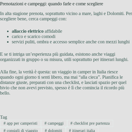
Prenotazioni e campeggi: quando farle e come scegliere
In alta stagione prenota, soprattutto vicino a mare, laghi e Dolomiti. Per
scegliere bene, cerca campeggi con:
allaccio elettrico
affidabile
carico e scarico comodi
servizi puliti, ombra e accesso semplice anche con mezzi lunghi
E se ti intriga un’esperienza più guidata, esistono anche viaggi
organizzati in gruppo o su misura, utili soprattutto per itinerari lunghi.
Alla fine, la verità è questa: un viaggio in camper in Italia riesce
quando ogni giorno ti senti libero, ma mai “alla cieca”. Pianifica le
distanze giuste, preparati con una checklist, e lasciati spazio per quel
bivio che non avevi previsto, spesso è lì che comincia il ricordo più
bello.
Tag
#
app per camperisti
#
campeggi
#
checklist pre partenza
#
consigli di viaggio
#
dolomiti
#
itinerari italia