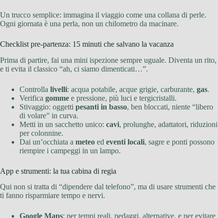
Un trucco semplice: immagina il viaggio come una collana di perle.
Ogni giornata è una perla, non un chilometro da macinare.
Checklist pre-partenza: 15 minuti che salvano la vacanza
Prima di partire, fai una mini ispezione sempre uguale. Diventa un rito,
e ti evita il classico “ah, ci siamo dimenticati…”.
Controlla
livelli
: acqua potabile, acque grigie, carburante,
gas
.
Verifica
gomme
e pressione, più luci e tergicristalli.
Stivaggio: oggetti
pesanti in basso
, ben bloccati, niente “libero
di volare” in curva.
Metti in un sacchetto unico:
cavi
, prolunghe, adattatori, riduzioni
per colonnine.
Dai un’occhiata a
meteo
ed
eventi locali
, sagre e ponti possono
riempire i campeggi in un lampo.
App e strumenti: la tua cabina di regia
Qui non si tratta di “dipendere dal telefono”, ma di usare strumenti che
ti fanno risparmiare tempo e nervi.
Google Maps
: per tempi reali, pedaggi, alternative, e per evitare