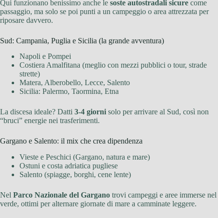
Qui funzionano benissimo anche le
soste autostradali sicure
come
passaggio, ma solo se poi punti a un campeggio o area attrezzata per
riposare davvero.
Sud: Campania, Puglia e Sicilia (la grande avventura)
Napoli e Pompei
Costiera Amalfitana (meglio con mezzi pubblici o tour, strade
strette)
Matera, Alberobello, Lecce, Salento
Sicilia: Palermo, Taormina, Etna
La discesa ideale? Datti
3-4 giorni
solo per arrivare al Sud, così non
“bruci” energie nei trasferimenti.
Gargano e Salento: il mix che crea dipendenza
Vieste e Peschici (Gargano, natura e mare)
Ostuni e costa adriatica pugliese
Salento (spiagge, borghi, cene lente)
Nel
Parco Nazionale del Gargano
trovi campeggi e aree immerse nel
verde, ottimi per alternare giornate di mare a camminate leggere.