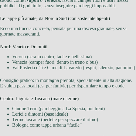
caotici come
Napoli
o
Venezia
, lascia il camper fuori e usa i mezzi
pubblici. Ti godi tutto, senza inseguire parcheggi impossibili.
Le tappe più amate, da Nord a Sud (con soste intelligenti)
Ecco una traccia concreta, pensata per una discesa graduale, senza
giornate massacranti.
Nord: Veneto e Dolomiti
Verona (sera in centro, facile e bellissima)
Venezia (camper fuori, dentro in treno o bus)
Val Pusteria e Tre Cime di Lavaredo (respiri, silenzio, panorami)
Consiglio pratico: in montagna prenota, specialmente in alta stagione.
E valuta pass locali (es. per funivie) per risparmiare tempo e code.
Centro: Liguria e Toscana (mare e terme)
Cinque Terre (parcheggio a La Spezia, poi treni)
Lerici e dintorni (base ideale)
Terme toscane (perfette per spezzare il ritmo)
Bologna come tappa urbana “facile”