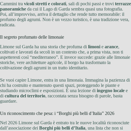
Cammini tra
vicoli stretti e colorati
, sali di pochi passi e trovi
terrazze
panoramiche
da cui il Lago di Garda sembra quasi una fotografia.
Poi, all’improvviso, arriva il dettaglio che rende tutto memorabile: il
profumo degli agrumi. Non è un vezzo turistico, è una tradizione vera,
radicata.
Il segreto profumato delle limonaie
Limone sul Garda ha una storia che profuma di
limoni
e
arance
,
coltivati e lavorati da secoli in un contesto che, a prima vista, non ti
aspetteresti così “mediterraneo”. E invece succede: grazie alle limonaie
storiche, vere architetture agricole, il borgo ha trasformato la
coltivazione degli agrumi in un tratto identitario.
Se vuoi capire Limone, entra in una limonaia. Immagina la pazienza di
chi ha costruito e mantenuto questi spazi, proteggendo le piante e
studiando microclimi e esposizioni. È una lezione di
ingegno locale
e
di
cultura del territorio
, raccontata senza bisogno di parole, basta
guardare.
Un riconoscimento che pesa: i “Borghi più belli d’Italia” 2026
Nel 2026 Limone sul Garda è entrato tra le nuove località riconosciute
dall’associazione dei
Borghi più belli d’Italia
, una lista che non si