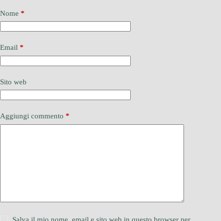
Nome
*
Email
*
Sito web
Aggiungi commento
*
Salva il mio nome, email e sito web in questo browser per