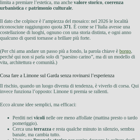
limita a premiare l’estetica, ma anche
valore storico
,
coerenza
urbanistica
e
patrimonio culturale
.
Il dato che colpisce è l’ampiezza del mosaico: nel 2026 le località
riconosciute raggiungono quota
371
. È come se l’Italia avesse una
costellazione di luoghi, ognuno con una storia distinta, e ogni anno
qualcuno di questi tornasse a brillare più forte.
(Per chi ama andare un passo più a fondo, la parola chiave è
borgo
,
perché qui non si parla solo di “paesino carino”, ma di un modello di
vita, architettura e comunità.)
Cosa fare a Limone sul Garda senza rovinarsi l’esperienza
Il rischio, quando un luogo diventa di tendenza, è viverlo di corsa. Qui
invece funziona l’opposto: Limone ti premia se rallenti.
Ecco alcune idee semplici, ma efficaci:
Perditi nei
vicoli
nelle ore meno affollate (mattina presto o tardo
pomeriggio).
Cerca una
terrazza
e resta qualche minuto in silenzio, sembra
banale, ma cambia tutto.