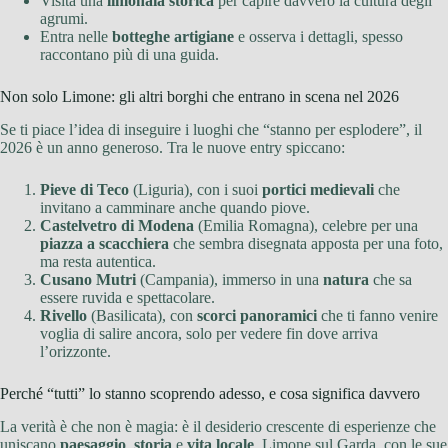
Visita una
limonaia storica
per capire davvero la cultura degli
agrumi.
Entra nelle
botteghe artigiane
e osserva i dettagli, spesso
raccontano più di una guida.
Non solo Limone: gli altri borghi che entrano in scena nel 2026
Se ti piace l’idea di inseguire i luoghi che “stanno per esplodere”, il
2026 è un anno generoso. Tra le nuove entry spiccano:
Pieve di Teco
(Liguria), con i suoi
portici medievali
che
invitano a camminare anche quando piove.
Castelvetro di Modena
(Emilia Romagna), celebre per una
piazza a scacchiera
che sembra disegnata apposta per una foto,
ma resta autentica.
Cusano Mutri
(Campania), immerso in una
natura
che sa
essere ruvida e spettacolare.
Rivello
(Basilicata), con
scorci panoramici
che ti fanno venire
voglia di salire ancora, solo per vedere fin dove arriva
l’orizzonte.
Perché “tutti” lo stanno scoprendo adesso, e cosa significa davvero
La verità è che non è magia: è il desiderio crescente di esperienze che
uniscano
paesaggio
,
storia
e
vita locale
. Limone sul Garda, con le sue