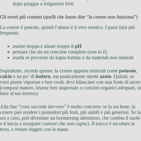
dopo pioggia o irrigazioni forti.
Gli errori più comuni (quelli che fanno dire “la cenere non funziona”)
La cenere è potente, quindi l’abuso è il vero nemico. I passi falsi più
frequenti:
usarne troppa e alzare troppo il
pH
pensare che sia un concime completo (non lo è)
usarla se proviene da legna trattata o da materiali non naturali
Soprattutto, ricorda questo: la cenere apporta minerali come
potassio
,
calcio
e un po’ di
fosforo
, ma praticamente niente
azoto
. Quindi, se
vuoi piante vigorose e ben verdi, devi bilanciare con una fonte di azoto
(compost maturo, letame ben stagionato o concimi organici adeguati, in
base al tuo terreno).
Alla fine “cosa succede davvero” è molto concreto: se la usi bene, la
cenere può rendere i pomodori più forti, più stabili e più generosi. Se la
usi a caso, può diventare un boomerang silenzioso, che cambia il suolo
e ti lascia a inseguire carenze che non capisci. Il trucco è ascoltare la
terra, e restare leggeri con la mano.