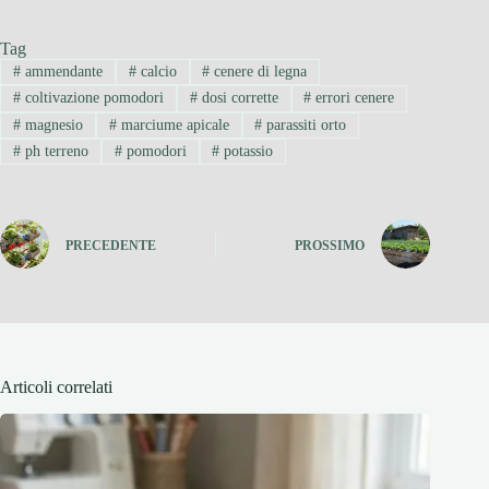
Tag
#
ammendante
#
calcio
#
cenere di legna
#
coltivazione pomodori
#
dosi corrette
#
errori cenere
#
magnesio
#
marciume apicale
#
parassiti orto
#
ph terreno
#
pomodori
#
potassio
PRECEDENTE
PROSSIMO
Articoli correlati