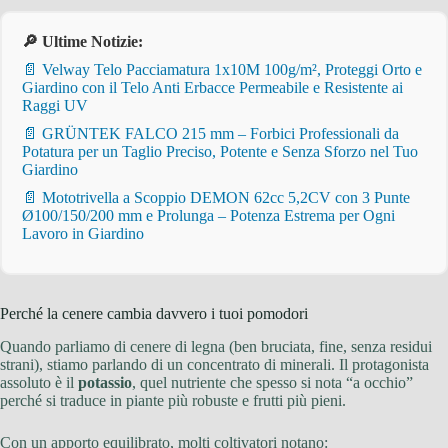
🔎 Ultime Notizie:
📄 Velway Telo Pacciamatura 1x10M 100g/m², Proteggi Orto e
Giardino con il Telo Anti Erbacce Permeabile e Resistente ai
Raggi UV
📄 GRÜNTEK FALCO 215 mm – Forbici Professionali da
Potatura per un Taglio Preciso, Potente e Senza Sforzo nel Tuo
Giardino
📄 Mototrivella a Scoppio DEMON 62cc 5,2CV con 3 Punte
Ø100/150/200 mm e Prolunga – Potenza Estrema per Ogni
Lavoro in Giardino
Perché la cenere cambia davvero i tuoi pomodori
Quando parliamo di cenere di legna (ben bruciata, fine, senza residui
strani), stiamo parlando di un concentrato di minerali. Il protagonista
assoluto è il
potassio
, quel nutriente che spesso si nota “a occhio”
perché si traduce in piante più robuste e frutti più pieni.
Con un apporto equilibrato, molti coltivatori notano: