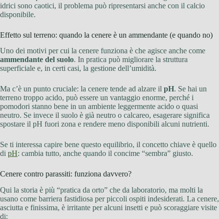
idrici sono caotici, il problema può ripresentarsi anche con il calcio
disponibile.
Effetto sul terreno: quando la cenere è un ammendante (e quando no)
Uno dei motivi per cui la cenere funziona è che agisce anche come
ammendante del suolo
. In pratica può migliorare la struttura
superficiale e, in certi casi, la gestione dell’umidità.
Ma c’è un punto cruciale: la cenere tende ad alzare il
pH
. Se hai un
terreno troppo acido, può essere un vantaggio enorme, perché i
pomodori stanno bene in un ambiente leggermente acido o quasi
neutro. Se invece il suolo è già neutro o calcareo, esagerare significa
spostare il pH fuori zona e rendere meno disponibili alcuni nutrienti.
Se ti interessa capire bene questo equilibrio, il concetto chiave è quello
di
pH
: cambia tutto, anche quando il concime “sembra” giusto.
Cenere contro parassiti: funziona davvero?
Qui la storia è più “pratica da orto” che da laboratorio, ma molti la
usano come barriera fastidiosa per piccoli ospiti indesiderati. La cenere,
asciutta e finissima, è irritante per alcuni insetti e può scoraggiare visite
di: