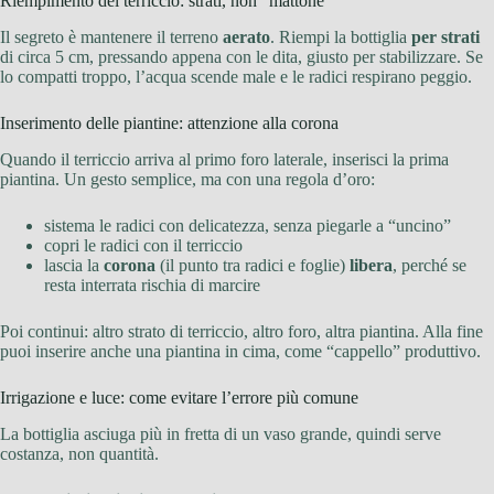
Riempimento del terriccio: strati, non “mattone”
Il segreto è mantenere il terreno
aerato
. Riempi la bottiglia
per strati
di circa 5 cm, pressando appena con le dita, giusto per stabilizzare. Se
lo compatti troppo, l’acqua scende male e le radici respirano peggio.
Inserimento delle piantine: attenzione alla corona
Quando il terriccio arriva al primo foro laterale, inserisci la prima
piantina. Un gesto semplice, ma con una regola d’oro:
sistema le radici con delicatezza, senza piegarle a “uncino”
copri le radici con il terriccio
lascia la
corona
(il punto tra radici e foglie)
libera
, perché se
resta interrata rischia di marcire
Poi continui: altro strato di terriccio, altro foro, altra piantina. Alla fine
puoi inserire anche una piantina in cima, come “cappello” produttivo.
Irrigazione e luce: come evitare l’errore più comune
La bottiglia asciuga più in fretta di un vaso grande, quindi serve
costanza, non quantità.