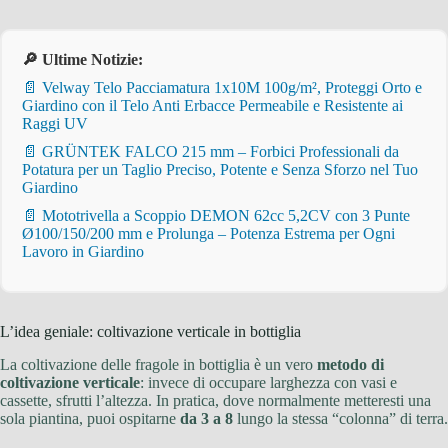
🔎 Ultime Notizie:
📄 Velway Telo Pacciamatura 1x10M 100g/m², Proteggi Orto e
Giardino con il Telo Anti Erbacce Permeabile e Resistente ai
Raggi UV
📄 GRÜNTEK FALCO 215 mm – Forbici Professionali da
Potatura per un Taglio Preciso, Potente e Senza Sforzo nel Tuo
Giardino
📄 Mototrivella a Scoppio DEMON 62cc 5,2CV con 3 Punte
Ø100/150/200 mm e Prolunga – Potenza Estrema per Ogni
Lavoro in Giardino
L’idea geniale: coltivazione verticale in bottiglia
La coltivazione delle fragole in bottiglia è un vero
metodo di
coltivazione verticale
: invece di occupare larghezza con vasi e
cassette, sfrutti l’altezza. In pratica, dove normalmente metteresti una
sola piantina, puoi ospitarne
da 3 a 8
lungo la stessa “colonna” di terra.