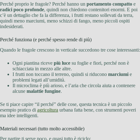
Perché proprio le fragole? Perché hanno un
portamento compatto
e
radici poco profonde
, quindi non chiedono contenitori enormi. E poi
c’è un dettaglio che fa la differenza, i frutti restano sollevati da terra,
quindi meno marciumi, meno schizzi di fango, meno piccoli ospiti
indesiderati.
Perché funziona (e perché spesso rende di più)
Quando le fragole crescono in verticale succedono tre cose interessanti:
Ogni piantina riceve
più luce
su foglie e fiori, perché non è
schiacciata in mezzo alle altre.
I frutti non toccano il terreno, quindi si riducono
marciumi
e
problemi legati all’umidità.
Il microclima è più arioso, e l’aria che circola aiuta a contenere
alcune
malattie fungine
.
Se ti piace capire “il perché” delle cose, questa tecnica è un piccolo
esempio pratico di
agricoltura
urbana fatta bene, con strumenti poveri
ma idee intelligenti.
Materiali necessari (tutto molto accessibile)
Per partire ti serve poco, e quasi tutto è riciclo: