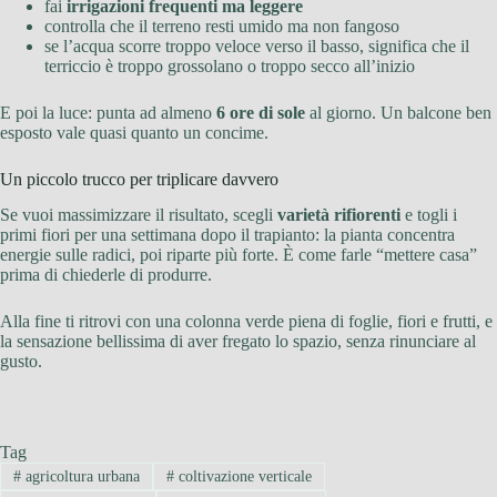
fai
irrigazioni frequenti ma leggere
controlla che il terreno resti umido ma non fangoso
se l’acqua scorre troppo veloce verso il basso, significa che il
terriccio è troppo grossolano o troppo secco all’inizio
E poi la luce: punta ad almeno
6 ore di sole
al giorno. Un balcone ben
esposto vale quasi quanto un concime.
Un piccolo trucco per triplicare davvero
Se vuoi massimizzare il risultato, scegli
varietà rifiorenti
e togli i
primi fiori per una settimana dopo il trapianto: la pianta concentra
energie sulle radici, poi riparte più forte. È come farle “mettere casa”
prima di chiederle di produrre.
Alla fine ti ritrovi con una colonna verde piena di foglie, fiori e frutti, e
la sensazione bellissima di aver fregato lo spazio, senza rinunciare al
gusto.
Tag
#
agricoltura urbana
#
coltivazione verticale