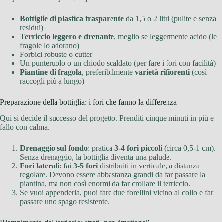
Bottiglie di plastica trasparente
da 1,5 o 2 litri (pulite e senza
residui)
Terriccio leggero e drenante
, meglio se leggermente acido (le
fragole lo adorano)
Forbici robuste o cutter
Un punteruolo o un chiodo scaldato (per fare i fori con facilità)
Piantine di fragola
, preferibilmente
varietà rifiorenti
(così
raccogli più a lungo)
Preparazione della bottiglia: i fori che fanno la differenza
Qui si decide il successo del progetto. Prenditi cinque minuti in più e
fallo con calma.
Drenaggio sul fondo
: pratica
3-4 fori piccoli
(circa 0,5-1 cm).
Senza drenaggio, la bottiglia diventa una palude.
Fori laterali
: fai
3-5 fori
distribuiti in verticale, a distanza
regolare. Devono essere abbastanza grandi da far passare la
piantina, ma non così enormi da far crollare il terriccio.
Se vuoi appenderla, puoi fare due forellini vicino al collo e far
passare uno spago resistente.