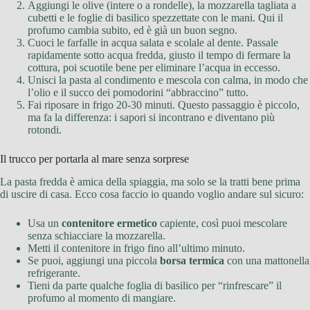
Aggiungi le olive (intere o a rondelle), la mozzarella tagliata a
cubetti e le foglie di basilico spezzettate con le mani. Qui il
profumo cambia subito, ed è già un buon segno.
Cuoci le farfalle in acqua salata e scolale al dente. Passale
rapidamente sotto acqua fredda, giusto il tempo di fermare la
cottura, poi scuotile bene per eliminare l’acqua in eccesso.
Unisci la pasta al condimento e mescola con calma, in modo che
l’olio e il succo dei pomodorini “abbraccino” tutto.
Fai riposare in frigo 20-30 minuti. Questo passaggio è piccolo,
ma fa la differenza: i sapori si incontrano e diventano più
rotondi.
Il trucco per portarla al mare senza sorprese
La pasta fredda è amica della spiaggia, ma solo se la tratti bene prima
di uscire di casa. Ecco cosa faccio io quando voglio andare sul sicuro:
Usa un
contenitore ermetico
capiente, così puoi mescolare
senza schiacciare la mozzarella.
Metti il contenitore in frigo fino all’ultimo minuto.
Se puoi, aggiungi una piccola
borsa termica
con una mattonella
refrigerante.
Tieni da parte qualche foglia di basilico per “rinfrescare” il
profumo al momento di mangiare.