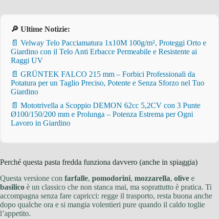
🔎 Ultime Notizie:
📄 Velway Telo Pacciamatura 1x10M 100g/m², Proteggi Orto e
Giardino con il Telo Anti Erbacce Permeabile e Resistente ai
Raggi UV
📄 GRÜNTEK FALCO 215 mm – Forbici Professionali da
Potatura per un Taglio Preciso, Potente e Senza Sforzo nel Tuo
Giardino
📄 Mototrivella a Scoppio DEMON 62cc 5,2CV con 3 Punte
Ø100/150/200 mm e Prolunga – Potenza Estrema per Ogni
Lavoro in Giardino
Perché questa pasta fredda funziona davvero (anche in spiaggia)
Questa versione con
farfalle
,
pomodorini
,
mozzarella
,
olive
e
basilico
è un classico che non stanca mai, ma soprattutto è pratica. Ti
accompagna senza fare capricci: regge il trasporto, resta buona anche
dopo qualche ora e si mangia volentieri pure quando il caldo toglie
l’appetito.