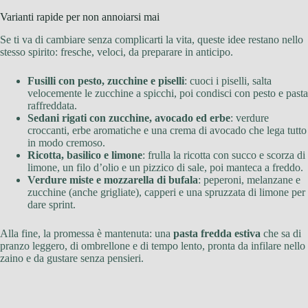
Varianti rapide per non annoiarsi mai
Se ti va di cambiare senza complicarti la vita, queste idee restano nello
stesso spirito: fresche, veloci, da preparare in anticipo.
Fusilli con pesto, zucchine e piselli
: cuoci i piselli, salta
velocemente le zucchine a spicchi, poi condisci con pesto e pasta
raffreddata.
Sedani rigati con zucchine, avocado ed erbe
: verdure
croccanti, erbe aromatiche e una crema di avocado che lega tutto
in modo cremoso.
Ricotta, basilico e limone
: frulla la ricotta con succo e scorza di
limone, un filo d’olio e un pizzico di sale, poi manteca a freddo.
Verdure miste e mozzarella di bufala
: peperoni, melanzane e
zucchine (anche grigliate), capperi e una spruzzata di limone per
dare sprint.
Alla fine, la promessa è mantenuta: una
pasta fredda estiva
che sa di
pranzo leggero, di ombrellone e di tempo lento, pronta da infilare nello
zaino e da gustare senza pensieri.