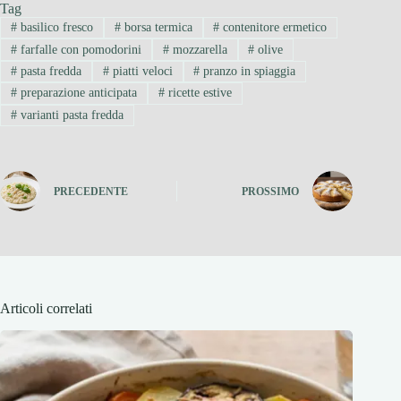
Tag
#
basilico fresco
#
borsa termica
#
contenitore ermetico
#
farfalle con pomodorini
#
mozzarella
#
olive
#
pasta fredda
#
piatti veloci
#
pranzo in spiaggia
#
preparazione anticipata
#
ricette estive
#
varianti pasta fredda
PRECEDENTE
PROSSIMO
Articoli correlati