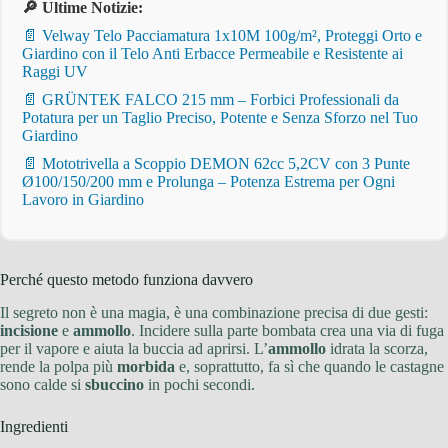
🔎 Ultime Notizie:
📄 Velway Telo Pacciamatura 1x10M 100g/m², Proteggi Orto e
Giardino con il Telo Anti Erbacce Permeabile e Resistente ai
Raggi UV
📄 GRÜNTEK FALCO 215 mm – Forbici Professionali da
Potatura per un Taglio Preciso, Potente e Senza Sforzo nel Tuo
Giardino
📄 Mototrivella a Scoppio DEMON 62cc 5,2CV con 3 Punte
Ø100/150/200 mm e Prolunga – Potenza Estrema per Ogni
Lavoro in Giardino
Perché questo metodo funziona davvero
Il segreto non è una magia, è una combinazione precisa di due gesti:
incisione
e
ammollo
. Incidere sulla parte bombata crea una via di fuga
per il vapore e aiuta la buccia ad aprirsi. L’
ammollo
idrata la scorza,
rende la polpa più
morbida
e, soprattutto, fa sì che quando le castagne
sono calde si
sbuccino
in pochi secondi.
Ingredienti