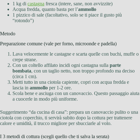
1 kg di
castagna
fresca (intere, sane, non avvizzite)
Acqua fredda, quanto basta per l’
ammollo
1 pizzico di sale (facoltativo, solo se ti piace il gusto più
“rotondo”)
Metodo
Preparazione comune (vale per forno, microonde e padella)
Lava velocemente le castagne e scarta quelle con buchi, muffe o
crepe strane.
Con un coltello affilato incidi ogni castagna sulla
parte
bombata
, con un taglio netto, non troppo profondo ma deciso
(circa 1 cm).
Metti tutto in una ciotola capiente, copri con acqua fredda e
lascia in
ammollo
per 1-2 ore.
Scola bene e asciuga con un canovaccio. Questo passaggio aiuta
a cuocerle in modo più uniforme.
Suggerimento “da cucina di casa”: prepara un canovaccio pulito o una
ciotola con coperchio, ti servirà subito dopo la cottura per trattenere
calore e umidità, il trucco migliore per sbucciarle al volo.
I 3 metodi di cottura (scegli quello che ti salva la serata)