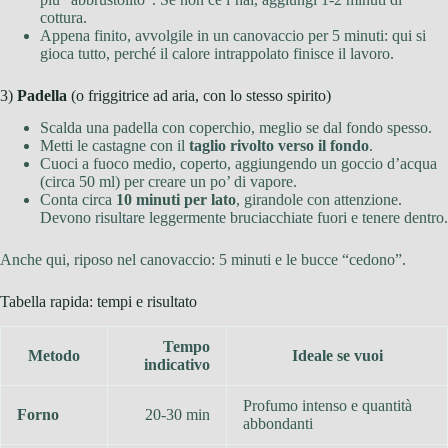
cottura.
Appena finito, avvolgile in un canovaccio per 5 minuti: qui si
gioca tutto, perché il calore intrappolato finisce il lavoro.
3)
Padella
(o friggitrice ad aria, con lo stesso spirito)
Scalda una padella con coperchio, meglio se dal fondo spesso.
Metti le castagne con il
taglio rivolto verso il fondo
.
Cuoci a fuoco medio, coperto, aggiungendo un goccio d’acqua
(circa 50 ml) per creare un po’ di vapore.
Conta circa
10 minuti per lato
, girandole con attenzione.
Devono risultare leggermente bruciacchiate fuori e tenere dentro.
Anche qui, riposo nel canovaccio: 5 minuti e le bucce “cedono”.
Tabella rapida: tempi e risultato
Tempo
Metodo
Ideale se vuoi
indicativo
Profumo intenso e quantità
Forno
20-30 min
abbondanti