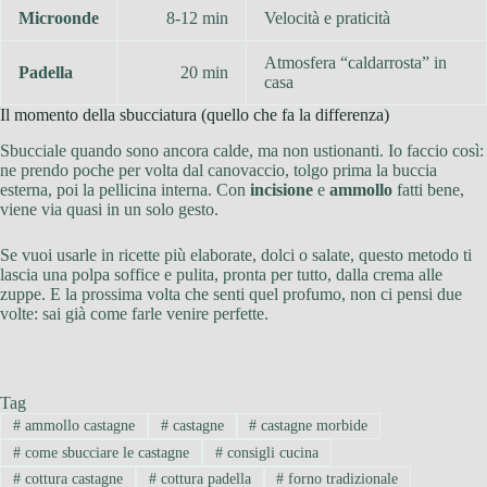
Microonde
8-12 min
Velocità e praticità
Atmosfera “caldarrosta” in
Padella
20 min
casa
Il momento della sbucciatura (quello che fa la differenza)
Sbucciale quando sono ancora calde, ma non ustionanti. Io faccio così:
ne prendo poche per volta dal canovaccio, tolgo prima la buccia
esterna, poi la pellicina interna. Con
incisione
e
ammollo
fatti bene,
viene via quasi in un solo gesto.
Se vuoi usarle in ricette più elaborate, dolci o salate, questo metodo ti
lascia una polpa soffice e pulita, pronta per tutto, dalla crema alle
zuppe. E la prossima volta che senti quel profumo, non ci pensi due
volte: sai già come farle venire perfette.
Tag
#
ammollo castagne
#
castagne
#
castagne morbide
#
come sbucciare le castagne
#
consigli cucina
#
cottura castagne
#
cottura padella
#
forno tradizionale