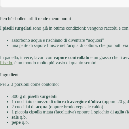
Perché sbollentarli li rende meno buoni
I
piselli surgelati
sono già in ottime condizioni: vengono raccolti e cong
assorbono acqua e rischiano di diventare “acquosi”
una parte di sapore finisce nell’acqua di cottura, che poi butti via
In padella, invece, lavori con
vapore controllato
e un grasso che li avv
Pisello
, è un mondo molto più vasto di quanto sembri.
Ingredienti
Per 2-3 porzioni come contorno:
300 g di
piselli surgelati
1 cucchiaio e mezzo di
olio extravergine d’oliva
(oppure 20 g 
2 cucchiai di
acqua
(oppure brodo vegetale caldo)
1 piccola
cipolla
tritata (facoltativa) oppure 1 spicchio di
aglio
(f
sale
q.b.
pepe
q.b.