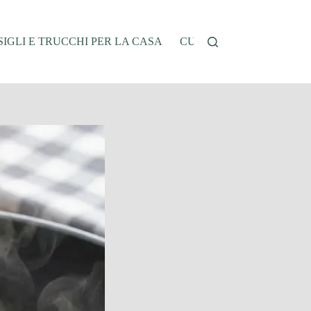
IGLI E TRUCCHI PER LA CASA
CUCINA E RICETTE
G