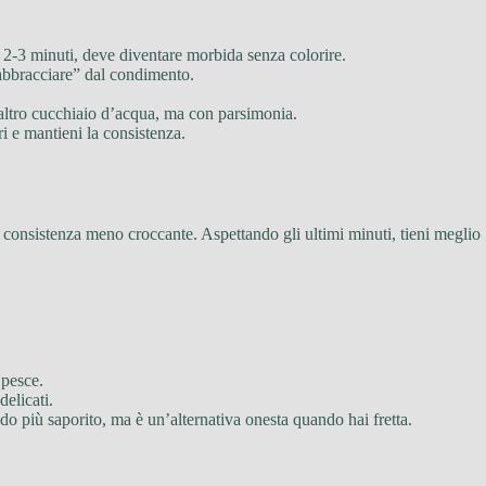
er 2-3 minuti, deve diventare morbida senza colorire.
 “abbracciare” dal condimento.
 altro cucchiaio d’acqua, ma con parsimonia.
i e mantieni la consistenza.
na consistenza meno croccante. Aspettando gli ultimi minuti, tieni meglio
 pesce.
delicati.
do più saporito, ma è un’alternativa onesta quando hai fretta.