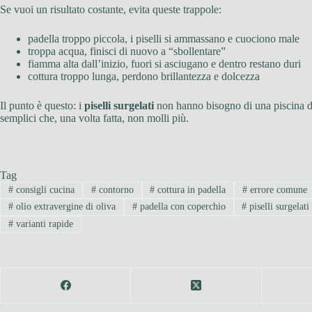
Se vuoi un risultato costante, evita queste trappole:
padella troppo piccola, i piselli si ammassano e cuociono male
troppa acqua, finisci di nuovo a “sbollentare”
fiamma alta dall’inizio, fuori si asciugano e dentro restano duri
cottura troppo lunga, perdono brillantezza e dolcezza
Il punto è questo: i
piselli surgelati
non hanno bisogno di una piscina d’
semplici che, una volta fatta, non molli più.
Tag
#
consigli cucina
#
contorno
#
cottura in padella
#
errore comune
#
olio extravergine di oliva
#
padella con coperchio
#
piselli surgelati
#
varianti rapide