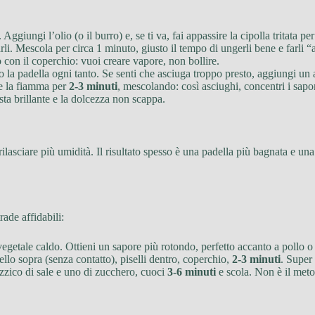
iungi l’olio (o il burro) e, se ti va, fai appassire la cipolla tritata p
rli. Mescola per circa 1 minuto, giusto il tempo di ungerli bene e farli
 con il coperchio: vuoi creare vapore, non bollire.
 la padella ogni tanto. Se senti che asciuga troppo presto, aggiungi un
te la fiamma per
2-3 minuti
, mescolando: così asciughi, concentri i sapor
esta brillante e la dolcezza non scappa.
rilasciare più umidità. Il risultato spesso è una padella più bagnata e u
ade affidabili:
vegetale caldo. Ottieni un sapore più rotondo, perfetto accanto a pollo o
ello sopra (senza contatto), piselli dentro, coperchio,
2-3 minuti
. Super 
zzico di sale e uno di zucchero, cuoci
3-6 minuti
e scola. Non è il meto