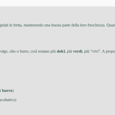
elati in fretta, mantenendo una buona parte della loro freschezza. Quan
olge, olio o burro, così restano più
dolci
, più
verdi
, più “vivi”. A propos
di
burro
)
acoltativo)