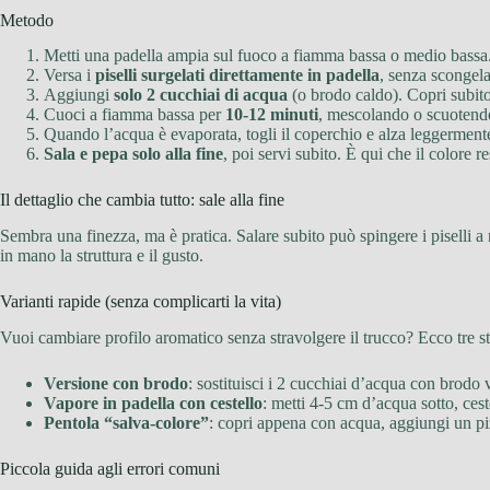
Metodo
Metti una padella ampia sul fuoco a fiamma bassa o medio bassa. Agg
Versa i
piselli surgelati direttamente in padella
, senza scongela
Aggiungi
solo 2 cucchiai di acqua
(o brodo caldo). Copri subito
Cuoci a fiamma bassa per
10-12 minuti
, mescolando o scuotendo
Quando l’acqua è evaporata, togli il coperchio e alza leggermen
Sala e pepa solo alla fine
, poi servi subito. È qui che il colore r
Il dettaglio che cambia tutto: sale alla fine
Sembra una finezza, ma è pratica. Salare subito può spingere i piselli a 
in mano la struttura e il gusto.
Varianti rapide (senza complicarti la vita)
Vuoi cambiare profilo aromatico senza stravolgere il trucco? Ecco tre str
Versione con brodo
: sostituisci i 2 cucchiai d’acqua con brodo 
Vapore in padella con cestello
: metti 4-5 cm d’acqua sotto, cest
Pentola “salva-colore”
: copri appena con acqua, aggiungi un pi
Piccola guida agli errori comuni