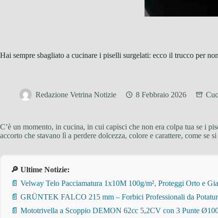
Hai sempre sbagliato a cucinare i piselli surgelati: ecco il trucco per non
Redazione Vetrina Notizie
8 Febbraio 2026
Cuc
C’è un momento, in cucina, in cui capisci che non era colpa tua se i pise
accorto che stavano lì a perdere dolcezza, colore e carattere, come se s
🔎 Ultime Notizie:
📄 Velway Telo Pacciamatura 1x10M 100g/m², Proteggi Orto e Giar
📄 GRÜNTEK FALCO 215 mm – Forbici Professionali da Potatura pe
📄 Mototrivella a Scoppio DEMON 62cc 5,2CV con 3 Punte Ø100/