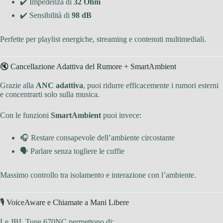
✔️ Impedenza di
32 Ohm
✔️ Sensibilità di
98 dB
Perfette per playlist energiche, streaming e contenuti multimediali.
🔇 Cancellazione Adattiva del Rumore + SmartAmbient
Grazie alla
ANC adattiva
, puoi ridurre efficacemente i rumori esterni
e concentrarti solo sulla musica.
Con le funzioni
SmartAmbient
puoi invece:
🎧 Restare consapevole dell’ambiente circostante
🗣 Parlare senza togliere le cuffie
Massimo controllo tra isolamento e interazione con l’ambiente.
🎙 VoiceAware e Chiamate a Mani Libere
Le JBL Tune 670NC permettono di: