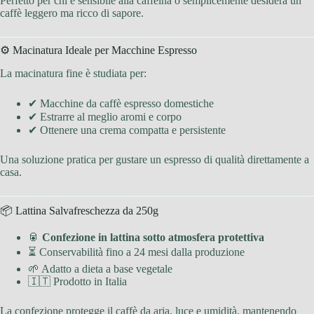
Perfetto per chi è sensibile alla caffeina o semplicemente desidera un
caffè leggero ma ricco di sapore.
⚙️ Macinatura Ideale per Macchine Espresso
La macinatura fine è studiata per:
✔ Macchine da caffè espresso domestiche
✔ Estrarre al meglio aromi e corpo
✔ Ottenere una crema compatta e persistente
Una soluzione pratica per gustare un espresso di qualità direttamente a
casa.
📦 Lattina Salvafreschezza da 250g
🥫
Confezione in lattina sotto atmosfera protettiva
⏳ Conservabilità fino a 24 mesi dalla produzione
🌱 Adatto a dieta a base vegetale
🇮🇹 Prodotto in Italia
La confezione protegge il caffè da aria, luce e umidità, mantenendo