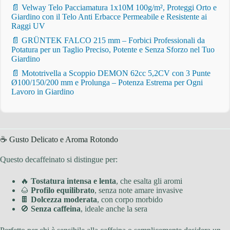
📄 Velway Telo Pacciamatura 1x10M 100g/m², Proteggi Orto e
Giardino con il Telo Anti Erbacce Permeabile e Resistente ai
Raggi UV
📄 GRÜNTEK FALCO 215 mm – Forbici Professionali da
Potatura per un Taglio Preciso, Potente e Senza Sforzo nel Tuo
Giardino
📄 Mototrivella a Scoppio DEMON 62cc 5,2CV con 3 Punte
Ø100/150/200 mm e Prolunga – Potenza Estrema per Ogni
Lavoro in Giardino
☕ Gusto Delicato e Aroma Rotondo
Questo decaffeinato si distingue per:
🔥
Tostatura intensa e lenta
, che esalta gli aromi
🌰
Profilo equilibrato
, senza note amare invasive
🍫
Dolcezza moderata
, con corpo morbido
🚫
Senza caffeina
, ideale anche la sera