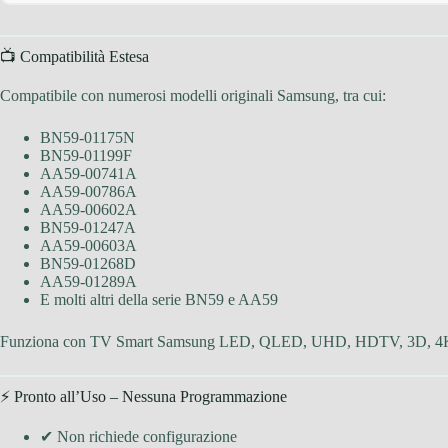
📺 Compatibilità Estesa
Compatibile con numerosi modelli originali Samsung, tra cui:
BN59-01175N
BN59-01199F
AA59-00741A
AA59-00786A
AA59-00602A
BN59-01247A
AA59-00603A
BN59-01268D
AA59-01289A
E molti altri della serie BN59 e AA59
Funziona con TV Smart Samsung LED, QLED, UHD, HDTV, 3D, 4K
⚡ Pronto all’Uso – Nessuna Programmazione
✔ Non richiede configurazione