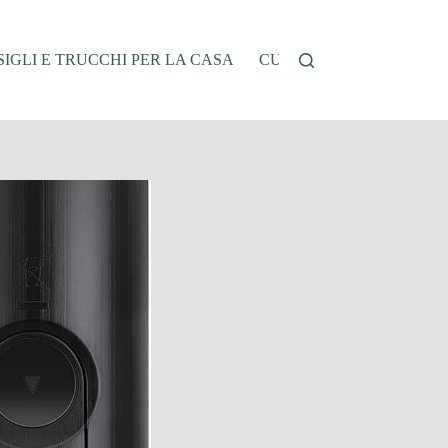
IGLI E TRUCCHI PER LA CASA
CUCINA E RICETTE
G