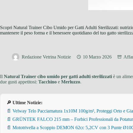
Scopri Natural Trainer Cibo Umido per Gatti Adulti Sterilizzati: nutrizi
mantenere il peso forma e il benessere quotidiano del tuo gatto sterilizz
Redazione Vetrina Notizie
10 Marzo 2026
Affa
Il
Natural Trainer cibo umido per gatti adulti sterilizzati
è un alimen
due gusti appetitosi:
Tacchino
e
Merluzzo
.
🔎 Ultime Notizie:
📄 Velway Telo Pacciamatura 1x10M 100g/m², Proteggi Orto e Giar
📄 GRÜNTEK FALCO 215 mm – Forbici Professionali da Potatura pe
📄 Mototrivella a Scoppio DEMON 62cc 5,2CV con 3 Punte Ø100/