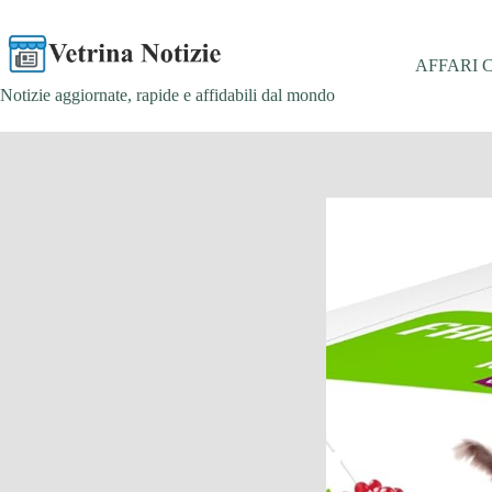
Salta
al
contenuto
AFFARI 
Notizie aggiornate, rapide e affidabili dal mondo