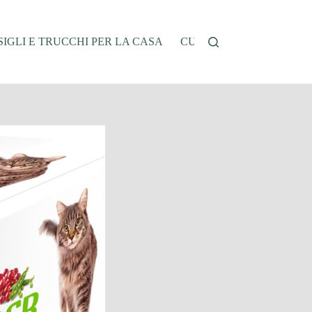
IGLI E TRUCCHI PER LA CASA
CUCINA E RICETTE
G