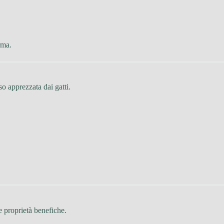
rma.
so apprezzata dai gatti.
ue proprietà benefiche.