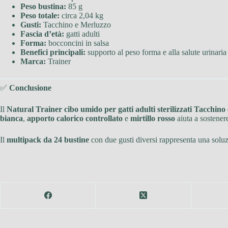
Peso bustina:
85 g
Peso totale:
circa 2,04 kg
Gusti:
Tacchino e Merluzzo
Fascia d’età:
gatti adulti
Forma:
bocconcini in salsa
Benefici principali:
supporto al peso forma e alla salute urinaria
Marca:
Trainer
✅
Conclusione
Il
Natural Trainer cibo umido per gatti adulti sterilizzati Tacchin
bianca
,
apporto calorico controllato
e
mirtillo rosso
aiuta a sostenere
Il
multipack da 24 bustine
con due gusti diversi rappresenta una soluzi