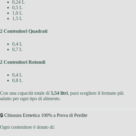
0,24 L
0,5 L
1,0 L
1,5 L
2 Contenitori Quadrati
0,4 L
0,7 L
2 Contenitori Rotondi
0,4 L
0,8 L
Con una capacità totale di
5,54 litri
, puoi scegliere il formato più
adatto per ogni tipo di alimento.
🔒 Chiusura Ermetica 100% a Prova di Perdite
Ogni contenitore è dotato di: