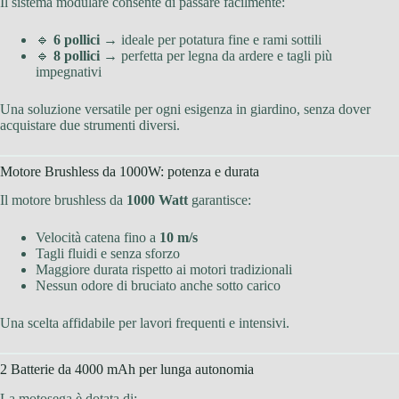
Il sistema modulare consente di passare facilmente:
🔹
6 pollici
→ ideale per potatura fine e rami sottili
🔹
8 pollici
→ perfetta per legna da ardere e tagli più
impegnativi
Una soluzione versatile per ogni esigenza in giardino, senza dover
acquistare due strumenti diversi.
Motore Brushless da 1000W: potenza e durata
Il motore brushless da
1000 Watt
garantisce:
Velocità catena fino a
10 m/s
Tagli fluidi e senza sforzo
Maggiore durata rispetto ai motori tradizionali
Nessun odore di bruciato anche sotto carico
Una scelta affidabile per lavori frequenti e intensivi.
2 Batterie da 4000 mAh per lunga autonomia
La motosega è dotata di: