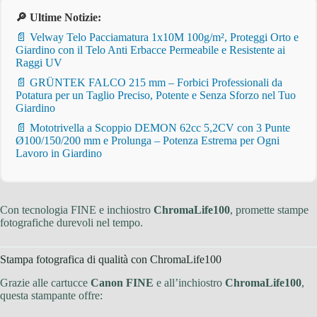
🔎 Ultime Notizie:
📄 Velway Telo Pacciamatura 1x10M 100g/m², Proteggi Orto e
Giardino con il Telo Anti Erbacce Permeabile e Resistente ai
Raggi UV
📄 GRÜNTEK FALCO 215 mm – Forbici Professionali da
Potatura per un Taglio Preciso, Potente e Senza Sforzo nel Tuo
Giardino
📄 Mototrivella a Scoppio DEMON 62cc 5,2CV con 3 Punte
Ø100/150/200 mm e Prolunga – Potenza Estrema per Ogni
Lavoro in Giardino
Con tecnologia FINE e inchiostro
ChromaLife100
, promette stampe
fotografiche durevoli nel tempo.
Stampa fotografica di qualità con ChromaLife100
Grazie alle cartucce
Canon FINE
e all’inchiostro
ChromaLife100
,
questa stampante offre: