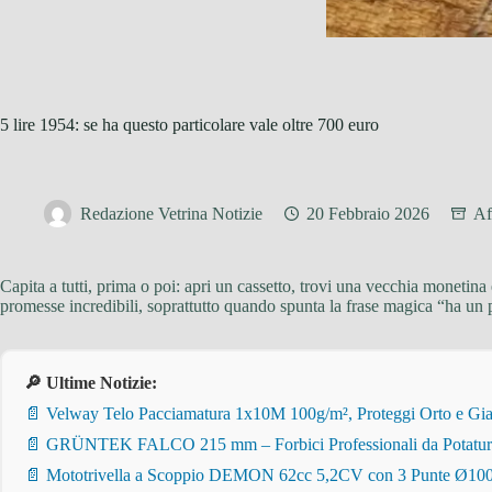
5 lire 1954: se ha questo particolare vale oltre 700 euro
Redazione Vetrina Notizie
20 Febbraio 2026
Af
Capita a tutti, prima o poi: apri un cassetto, trovi una vecchia monetina
promesse incredibili, soprattutto quando spunta la frase magica “ha un p
🔎 Ultime Notizie:
📄 Velway Telo Pacciamatura 1x10M 100g/m², Proteggi Orto e Giar
📄 GRÜNTEK FALCO 215 mm – Forbici Professionali da Potatura pe
📄 Mototrivella a Scoppio DEMON 62cc 5,2CV con 3 Punte Ø100/