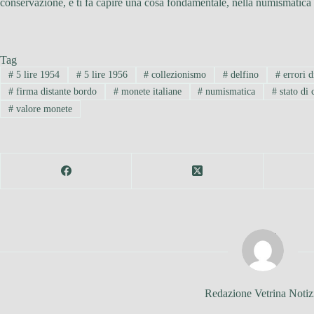
conservazione, e ti fa capire una cosa fondamentale, nella numismatica c
Tag
#
5 lire 1954
#
5 lire 1956
#
collezionismo
#
delfino
#
errori d
#
firma distante bordo
#
monete italiane
#
numismatica
#
stato di 
#
valore monete
Redazione Vetrina Notiz