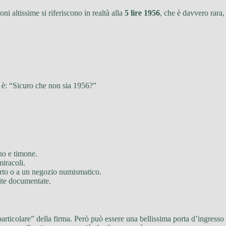
ni altissime si riferiscono in realtà alla
5 lire 1956
, che è davvero rara,
i è: “Sicuro che non sia 1956?”
ino e timone.
miracoli.
erto o a un negozio numismatico.
te documentate.
ticolare” della firma. Però può essere una bellissima porta d’ingresso ne