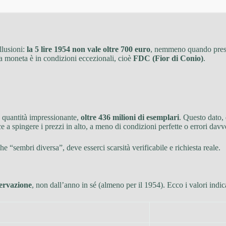
llusioni:
la 5 lire 1954 non vale oltre 700 euro
, nemmeno quando prese
a moneta è in condizioni eccezionali, cioè
FDC (Fior di Conio)
.
a quantità impressionante,
oltre 436 milioni di esemplari
. Questo dato,
 a spingere i prezzi in alto, a meno di condizioni perfette o errori davv
he “sembri diversa”, deve esserci scarsità verificabile e richiesta reale.
servazione
, non dall’anno in sé (almeno per il 1954). Ecco i valori indica