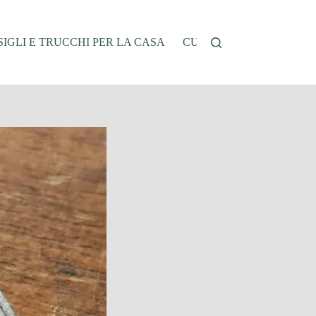
IGLI E TRUCCHI PER LA CASA
CUCINA E RICETTE
G