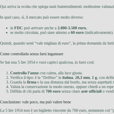
Qui arriva la svolta che spiega tanti fraintendimenti: moltissime valutazio
In quel caso, sì, il mercato può essere molto diverso:
in
FDC
può arrivare anche a
2.800-3.500 euro
,
se molto circolata, può stare attorno a
60 euro
(indicativamente).
Quindi, quando senti “vale migliaia di euro”, la prima domanda da fart
Come controllarla senza farsi ingannare
Se hai una 5 lire 1954 e vuoi capirci qualcosa, io farei così:
Controlla l’anno
con calma, alla luce giusta.
Verifica il tipo: è la “Delfino” in
italma
,
20,3 mm
,
1 g
, con delf
Guarda la
firma
e la sua distanza dal bordo, ma senza aspettarti 
Valuta la conservazione in modo onesto, oppure chiedi a un esp
Diffida di chi parla di
700 euro
senza citare
aste ufficiali
o vendi
Conclusione: vale poco, ma può valere bene
La 5 lire 1954 non è un biglietto vincente da 700 euro, nemmeno col “par