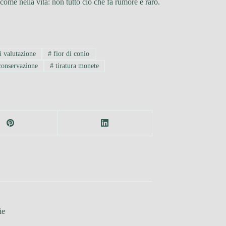
ome nella vita: non tutto ciò che fa rumore è raro.
i valutazione
#
fior di conio
conservazione
#
tiratura monete
ie