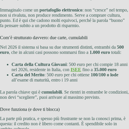
Immaginalo come un
portafoglio elettronico
: non “cresce” nel tempo,
non si rivaluta, non produce rendimento. Serve a comprare cultura,
punto. Ed è qui che cadono molti equivoci, perché la parola “buono”
fa pensare subito a un prodotto di risparmio.
Com’è strutturato davvero: due carte, cumulabili
Nel 2026 il sistema si basa su due strumenti distinti, entrambi da
500
euro
, che in alcuni casi possono sommarsi fino a
1.000 euro
totali:
Carta della Cultura Giovani
: 500 euro per chi compie 18 anni
nel 2026, residente in Italia, con
ISEE
fino a
35.000 euro
Carta del Merito
: 500 euro per chi ottiene
100/100 o lode
all’esame di maturità, entro i 19 anni
La parola chiave qui è
cumulabili
. Se rientri in entrambe le condizioni,
non devi “scegliere”, puoi arrivare al massimo previsto.
Dove funziona (e dove ti blocca)
La parte più pratica, e spesso più frustrante se non la conosci prima, è
questa: il credito non è libero come contanti. È spendibile solo in
ambito culturale.