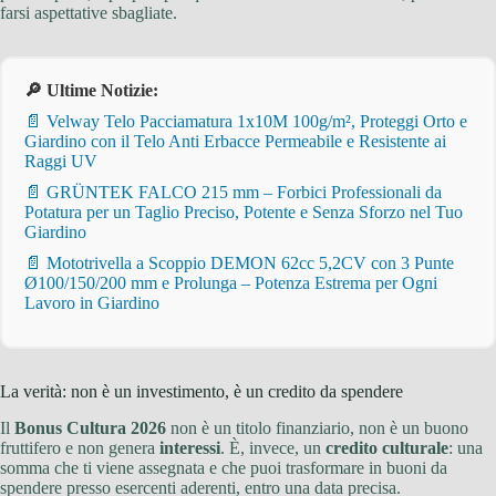
farsi aspettative sbagliate.
🔎 Ultime Notizie:
📄 Velway Telo Pacciamatura 1x10M 100g/m², Proteggi Orto e
Giardino con il Telo Anti Erbacce Permeabile e Resistente ai
Raggi UV
📄 GRÜNTEK FALCO 215 mm – Forbici Professionali da
Potatura per un Taglio Preciso, Potente e Senza Sforzo nel Tuo
Giardino
📄 Mototrivella a Scoppio DEMON 62cc 5,2CV con 3 Punte
Ø100/150/200 mm e Prolunga – Potenza Estrema per Ogni
Lavoro in Giardino
La verità: non è un investimento, è un credito da spendere
Il
Bonus Cultura 2026
non è un titolo finanziario, non è un buono
fruttifero e non genera
interessi
. È, invece, un
credito culturale
: una
somma che ti viene assegnata e che puoi trasformare in buoni da
spendere presso esercenti aderenti, entro una data precisa.