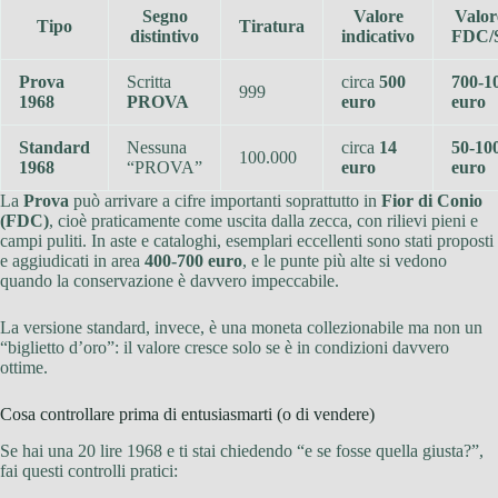
Segno
Valore
Valor
Tipo
Tiratura
distintivo
indicativo
FDC/
Prova
Scritta
circa
500
700-1
999
1968
PROVA
euro
euro
Standard
Nessuna
circa
14
50-10
100.000
1968
“PROVA”
euro
euro
La
Prova
può arrivare a cifre importanti soprattutto in
Fior di Conio
(FDC)
, cioè praticamente come uscita dalla zecca, con rilievi pieni e
campi puliti. In aste e cataloghi, esemplari eccellenti sono stati proposti
e aggiudicati in area
400-700 euro
, e le punte più alte si vedono
quando la conservazione è davvero impeccabile.
La versione standard, invece, è una moneta collezionabile ma non un
“biglietto d’oro”: il valore cresce solo se è in condizioni davvero
ottime.
Cosa controllare prima di entusiasmarti (o di vendere)
Se hai una 20 lire 1968 e ti stai chiedendo “e se fosse quella giusta?”,
fai questi controlli pratici: