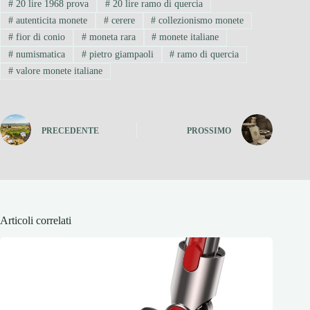
#
20 lire 1968 prova
#
20 lire ramo di quercia
#
autenticita monete
#
cerere
#
collezionismo monete
#
fior di conio
#
moneta rara
#
monete italiane
#
numismatica
#
pietro giampaoli
#
ramo di quercia
#
valore monete italiane
PRECEDENTE
PROSSIMO
Articoli correlati