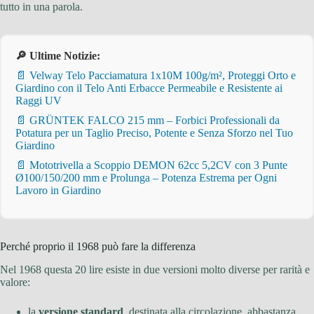
tutto in una parola.
🔎 Ultime Notizie:
📄 Velway Telo Pacciamatura 1x10M 100g/m², Proteggi Orto e
Giardino con il Telo Anti Erbacce Permeabile e Resistente ai
Raggi UV
📄 GRÜNTEK FALCO 215 mm – Forbici Professionali da
Potatura per un Taglio Preciso, Potente e Senza Sforzo nel Tuo
Giardino
📄 Mototrivella a Scoppio DEMON 62cc 5,2CV con 3 Punte
Ø100/150/200 mm e Prolunga – Potenza Estrema per Ogni
Lavoro in Giardino
Perché proprio il 1968 può fare la differenza
Nel 1968 questa 20 lire esiste in due versioni molto diverse per rarità e
valore:
la
versione standard
, destinata alla circolazione, abbastanza