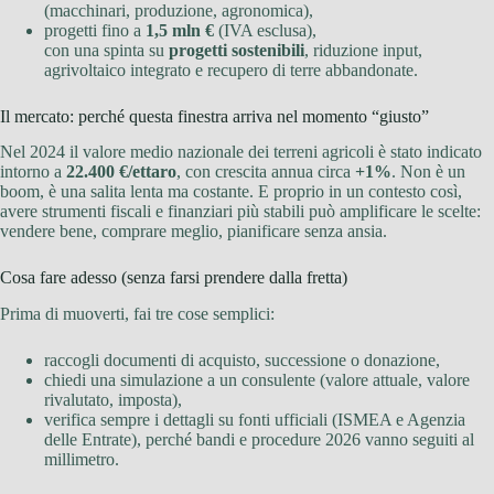
(macchinari, produzione, agronomica),
progetti fino a
1,5 mln €
(IVA esclusa),
con una spinta su
progetti sostenibili
, riduzione input,
agrivoltaico integrato e recupero di terre abbandonate.
Il mercato: perché questa finestra arriva nel momento “giusto”
Nel 2024 il valore medio nazionale dei terreni agricoli è stato indicato
intorno a
22.400 €/ettaro
, con crescita annua circa
+1%
. Non è un
boom, è una salita lenta ma costante. E proprio in un contesto così,
avere strumenti fiscali e finanziari più stabili può amplificare le scelte:
vendere bene, comprare meglio, pianificare senza ansia.
Cosa fare adesso (senza farsi prendere dalla fretta)
Prima di muoverti, fai tre cose semplici:
raccogli documenti di acquisto, successione o donazione,
chiedi una simulazione a un consulente (valore attuale, valore
rivalutato, imposta),
verifica sempre i dettagli su fonti ufficiali (ISMEA e Agenzia
delle Entrate), perché bandi e procedure 2026 vanno seguiti al
millimetro.