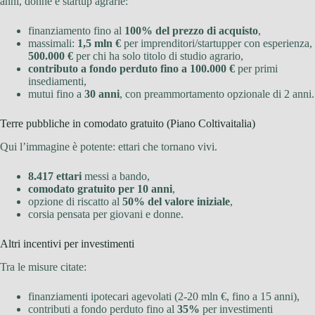
anni, donne e startup agrarie:
finanziamento fino al
100% del prezzo di acquisto
,
massimali:
1,5 mln €
per imprenditori/startupper con esperienza,
500.000 €
per chi ha solo titolo di studio agrario,
contributo a fondo perduto fino a 100.000 €
per primi
insediamenti,
mutui fino a
30 anni
, con preammortamento opzionale di 2 anni.
Terre pubbliche in comodato gratuito (Piano Coltivaitalia)
Qui l’immagine è potente: ettari che tornano vivi.
8.417 ettari
messi a bando,
comodato gratuito per 10 anni
,
opzione di riscatto al
50% del valore iniziale
,
corsia pensata per giovani e donne.
Altri incentivi per investimenti
Tra le misure citate:
finanziamenti ipotecari agevolati (2-20 mln €, fino a 15 anni),
contributi a fondo perduto fino al
35%
per investimenti