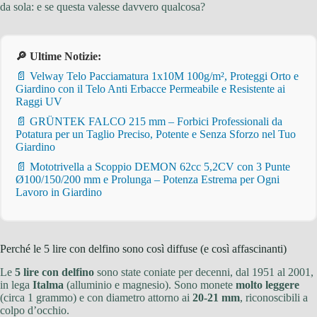
da sola: e se questa valesse davvero qualcosa?
🔎 Ultime Notizie:
📄 Velway Telo Pacciamatura 1x10M 100g/m², Proteggi Orto e
Giardino con il Telo Anti Erbacce Permeabile e Resistente ai
Raggi UV
📄 GRÜNTEK FALCO 215 mm – Forbici Professionali da
Potatura per un Taglio Preciso, Potente e Senza Sforzo nel Tuo
Giardino
📄 Mototrivella a Scoppio DEMON 62cc 5,2CV con 3 Punte
Ø100/150/200 mm e Prolunga – Potenza Estrema per Ogni
Lavoro in Giardino
Perché le 5 lire con delfino sono così diffuse (e così affascinanti)
Le
5 lire con delfino
sono state coniate per decenni, dal 1951 al 2001,
in lega
Italma
(alluminio e magnesio). Sono monete
molto leggere
(circa 1 grammo) e con diametro attorno ai
20-21 mm
, riconoscibili a
colpo d’occhio.