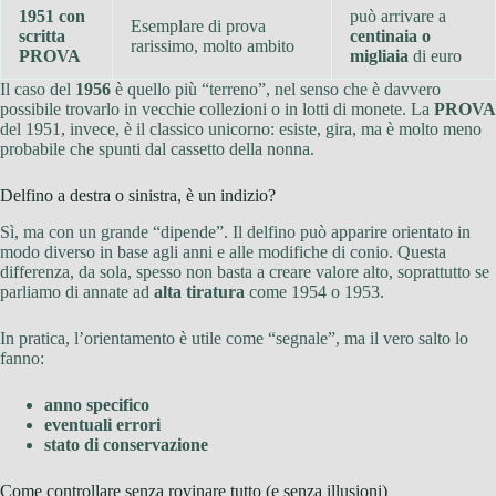
1951 con
può arrivare a
Esemplare di prova
scritta
centinaia o
rarissimo, molto ambito
PROVA
migliaia
di euro
Il caso del
1956
è quello più “terreno”, nel senso che è davvero
possibile trovarlo in vecchie collezioni o in lotti di monete. La
PROVA
del 1951, invece, è il classico unicorno: esiste, gira, ma è molto meno
probabile che spunti dal cassetto della nonna.
Delfino a destra o sinistra, è un indizio?
Sì, ma con un grande “dipende”. Il delfino può apparire orientato in
modo diverso in base agli anni e alle modifiche di conio. Questa
differenza, da sola, spesso non basta a creare valore alto, soprattutto se
parliamo di annate ad
alta tiratura
come 1954 o 1953.
In pratica, l’orientamento è utile come “segnale”, ma il vero salto lo
fanno:
anno specifico
eventuali errori
stato di conservazione
Come controllare senza rovinare tutto (e senza illusioni)