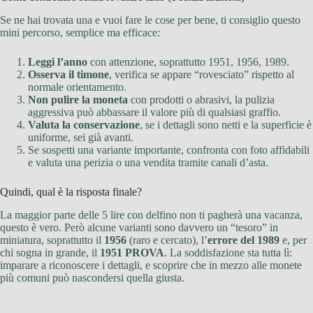
Se ne hai trovata una e vuoi fare le cose per bene, ti consiglio questo
mini percorso, semplice ma efficace:
Leggi l’anno
con attenzione, soprattutto 1951, 1956, 1989.
Osserva il timone
, verifica se appare “rovesciato” rispetto al
normale orientamento.
Non pulire la moneta
con prodotti o abrasivi, la pulizia
aggressiva può abbassare il valore più di qualsiasi graffio.
Valuta la conservazione
, se i dettagli sono netti e la superficie è
uniforme, sei già avanti.
Se sospetti una variante importante, confronta con foto affidabili
e valuta una perizia o una vendita tramite canali d’asta.
Quindi, qual è la risposta finale?
La maggior parte delle 5 lire con delfino non ti pagherà una vacanza,
questo è vero. Però alcune varianti sono davvero un “tesoro” in
miniatura, soprattutto il
1956
(raro e cercato), l’
errore del 1989
e, per
chi sogna in grande, il
1951 PROVA
. La soddisfazione sta tutta lì:
imparare a riconoscere i dettagli, e scoprire che in mezzo alle monete
più comuni può nascondersi quella giusta.