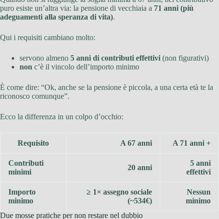
puro esiste un’altra via: la pensione di vecchiaia a
71 anni (più
adeguamenti alla speranza di vita)
.
Qui i requisiti cambiano molto:
servono almeno
5 anni di contributi effettivi
(non figurativi)
non
c’è il vincolo dell’importo minimo
È come dire: “Ok, anche se la pensione è piccola, a una certa età te la
riconosco comunque”.
Ecco la differenza in un colpo d’occhio:
Requisito
A 67 anni
A 71 anni +
Contributi
5 anni
20 anni
minimi
effettivi
Importo
≥ 1× assegno sociale
Nessun
minimo
(~534€)
minimo
Due mosse pratiche per non restare nel dubbio