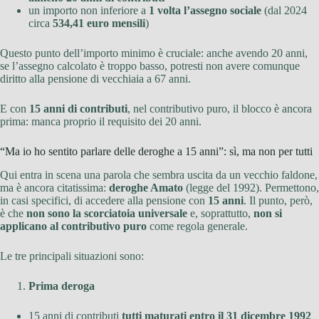
un importo non inferiore a
1 volta l’assegno sociale
(dal 2024
circa
534,41 euro mensili
)
Questo punto dell’importo minimo è cruciale: anche avendo 20 anni,
se l’assegno calcolato è troppo basso, potresti non avere comunque
diritto alla pensione di vecchiaia a 67 anni.
E con
15 anni di contributi
, nel contributivo puro, il blocco è ancora
prima: manca proprio il requisito dei 20 anni.
“Ma io ho sentito parlare delle deroghe a 15 anni”: sì, ma non per tutti
Qui entra in scena una parola che sembra uscita da un vecchio faldone,
ma è ancora citatissima:
deroghe Amato
(legge del 1992). Permettono,
in casi specifici, di accedere alla pensione con
15 anni
. Il punto, però,
è che
non sono la scorciatoia universale
e, soprattutto,
non si
applicano al contributivo puro
come regola generale.
Le tre principali situazioni sono:
Prima deroga
15 anni di contributi
tutti maturati entro il 31 dicembre 1992