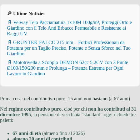
🔎 Ultime Notizie:
📄 Velway Telo Pacciamatura 1x10M 100g/m², Proteggi Orto e
Giardino con il Telo Anti Erbacce Permeabile e Resistente ai
Raggi UV
📄 GRÜNTEK FALCO 215 mm – Forbici Professionali da
Potatura per un Taglio Preciso, Potente e Senza Sforzo nel Tuo
Giardino
📄 Mototrivella a Scoppio DEMON 62cc 5,2CV con 3 Punte
Ø100/150/200 mm e Prolunga – Potenza Estrema per Ogni
Lavoro in Giardino
Prima cosa: nel contributivo puro, 15 anni non bastano (a 67 anni)
Nel
regime contributivo puro
, cioè per chi
non ha contributi al 31
dicembre 1995
, la pensione di vecchiaia “standard” oggi richiede tre
paletti:
67 anni di età
(almeno fino al 2026)
almeno 20 anni di contributi