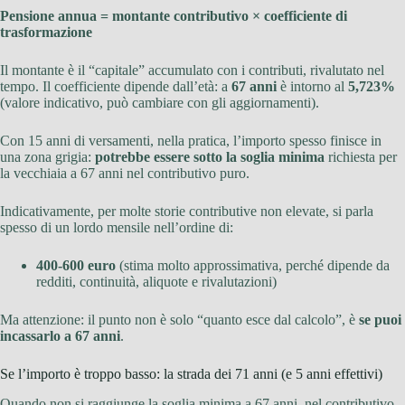
Pensione annua = montante contributivo × coefficiente di
trasformazione
Il montante è il “capitale” accumulato con i contributi, rivalutato nel
tempo. Il coefficiente dipende dall’età: a
67 anni
è intorno al
5,723%
(valore indicativo, può cambiare con gli aggiornamenti).
Con 15 anni di versamenti, nella pratica, l’importo spesso finisce in
una zona grigia:
potrebbe essere sotto la soglia minima
richiesta per
la vecchiaia a 67 anni nel contributivo puro.
Indicativamente, per molte storie contributive non elevate, si parla
spesso di un lordo mensile nell’ordine di:
400-600 euro
(stima molto approssimativa, perché dipende da
redditi, continuità, aliquote e rivalutazioni)
Ma attenzione: il punto non è solo “quanto esce dal calcolo”, è
se puoi
incassarlo a 67 anni
.
Se l’importo è troppo basso: la strada dei 71 anni (e 5 anni effettivi)
Quando non si raggiunge la soglia minima a 67 anni, nel contributivo