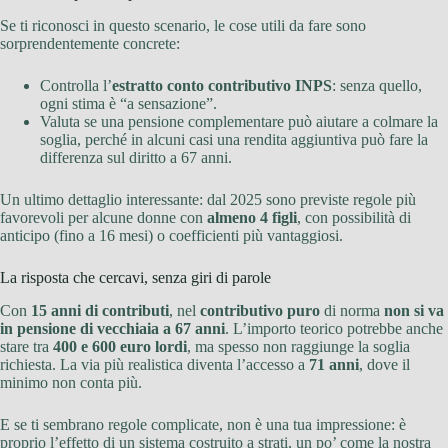
Se ti riconosci in questo scenario, le cose utili da fare sono
sorprendentemente concrete:
Controlla l’
estratto conto contributivo INPS
: senza quello,
ogni stima è “a sensazione”.
Valuta se una pensione complementare può aiutare a colmare la
soglia, perché in alcuni casi una rendita aggiuntiva può fare la
differenza sul diritto a 67 anni.
Un ultimo dettaglio interessante: dal 2025 sono previste regole più
favorevoli per alcune donne con
almeno 4 figli
, con possibilità di
anticipo (fino a 16 mesi) o coefficienti più vantaggiosi.
La risposta che cercavi, senza giri di parole
Con
15 anni di contributi
, nel
contributivo puro
di norma
non si va
in pensione di vecchiaia a 67 anni
. L’importo teorico potrebbe anche
stare tra
400 e 600 euro lordi
, ma spesso non raggiunge la soglia
richiesta. La via più realistica diventa l’accesso a
71 anni
, dove il
minimo non conta più.
E se ti sembrano regole complicate, non è una tua impressione: è
proprio l’effetto di un sistema costruito a strati, un po’ come la nostra