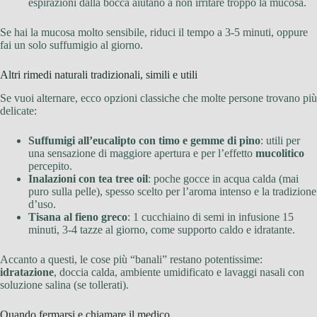
espirazioni dalla bocca aiutano a non irritare troppo la mucosa.
Se hai la mucosa molto sensibile, riduci il tempo a 3-5 minuti, oppure
fai un solo suffumigio al giorno.
Altri rimedi naturali tradizionali, simili e utili
Se vuoi alternare, ecco opzioni classiche che molte persone trovano più
delicate:
Suffumigi all’eucalipto con timo e gemme di pino
: utili per
una sensazione di maggiore apertura e per l’effetto
mucolitico
percepito.
Inalazioni con tea tree oil
: poche gocce in acqua calda (mai
puro sulla pelle), spesso scelto per l’aroma intenso e la tradizione
d’uso.
Tisana al fieno greco
: 1 cucchiaino di semi in infusione 15
minuti, 3-4 tazze al giorno, come supporto caldo e idratante.
Accanto a questi, le cose più “banali” restano potentissime:
idratazione
, doccia calda, ambiente umidificato e lavaggi nasali con
soluzione salina (se tollerati).
Quando fermarsi e chiamare il medico