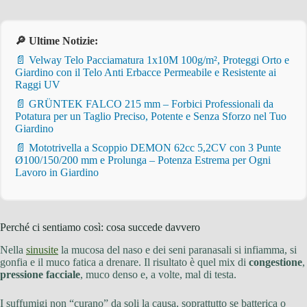
🔎 Ultime Notizie:
📄 Velway Telo Pacciamatura 1x10M 100g/m², Proteggi Orto e
Giardino con il Telo Anti Erbacce Permeabile e Resistente ai
Raggi UV
📄 GRÜNTEK FALCO 215 mm – Forbici Professionali da
Potatura per un Taglio Preciso, Potente e Senza Sforzo nel Tuo
Giardino
📄 Mototrivella a Scoppio DEMON 62cc 5,2CV con 3 Punte
Ø100/150/200 mm e Prolunga – Potenza Estrema per Ogni
Lavoro in Giardino
Perché ci sentiamo così: cosa succede davvero
Nella
sinusite
la mucosa del naso e dei seni paranasali si infiamma, si
gonfia e il muco fatica a drenare. Il risultato è quel mix di
congestione
,
pressione facciale
, muco denso e, a volte, mal di testa.
I suffumigi non “curano” da soli la causa, soprattutto se batterica o