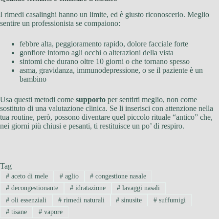
I rimedi casalinghi hanno un limite, ed è giusto riconoscerlo. Meglio
sentire un professionista se compaiono:
febbre alta, peggioramento rapido, dolore facciale forte
gonfiore intorno agli occhi o alterazioni della vista
sintomi che durano oltre 10 giorni o che tornano spesso
asma, gravidanza, immunodepressione, o se il paziente è un
bambino
Usa questi metodi come
supporto
per sentirti meglio, non come
sostituto di una valutazione clinica. Se li inserisci con attenzione nella
tua routine, però, possono diventare quel piccolo rituale “antico” che,
nei giorni più chiusi e pesanti, ti restituisce un po’ di respiro.
Tag
#
aceto di mele
#
aglio
#
congestione nasale
#
decongestionante
#
idratazione
#
lavaggi nasali
#
oli essenziali
#
rimedi naturali
#
sinusite
#
suffumigi
#
tisane
#
vapore