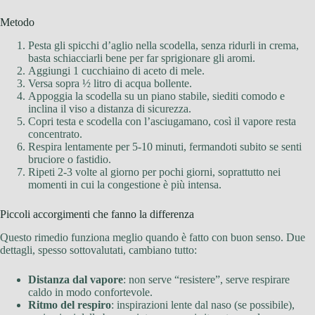
Metodo
Pesta gli spicchi d’aglio nella scodella, senza ridurli in crema,
basta schiacciarli bene per far sprigionare gli aromi.
Aggiungi 1 cucchiaino di aceto di mele.
Versa sopra ½ litro di acqua bollente.
Appoggia la scodella su un piano stabile, siediti comodo e
inclina il viso a distanza di sicurezza.
Copri testa e scodella con l’asciugamano, così il vapore resta
concentrato.
Respira lentamente per 5-10 minuti, fermandoti subito se senti
bruciore o fastidio.
Ripeti 2-3 volte al giorno per pochi giorni, soprattutto nei
momenti in cui la congestione è più intensa.
Piccoli accorgimenti che fanno la differenza
Questo rimedio funziona meglio quando è fatto con buon senso. Due
dettagli, spesso sottovalutati, cambiano tutto:
Distanza dal vapore
: non serve “resistere”, serve respirare
caldo in modo confortevole.
Ritmo del respiro
: inspirazioni lente dal naso (se possibile),