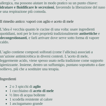
allergica, ma possono aiutare in modo pratico su un punto chiave:
idratare e fluidificare le secrezioni
, favorendo la liberazione del naso
e una respirazione più comoda.
Il rimedio antico: vapori con aglio e aceto di mele
L’idea è vecchia quanto le cucine di una volta: usare ingredienti
quotidiani, noti per le loro proprietà tradizionalmente
antisettiche
e
decongestionanti
, e farli arrivare dove serve sotto forma di vapore
caldo.
L’aglio contiene composti solforati (come l’allicina) associati a
un’azione antimicrobica in diversi contesti. L’aceto di mele,
leggermente acido, viene spesso usato nella tradizione come supporto
igienizzante. Insieme, dentro un suffumigio, puntano soprattutto a dare
sollievo, più che a sostituire una terapia.
Ingredienti
2 o 3 spicchi di
aglio
1 cucchiaino di
aceto di mele
½ litro di acqua bollente
1 scodella resistente al calore
1 asciugamano grande