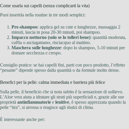
Come usarla sui capelli (senza complicarti la vita)
Puoi inserirla nella routine in tre modi semplici:
Pre-shampoo
: applica gel su cute e lunghezze, massaggia 2
minuti, lascia in posa 20-30 minuti, poi shampoo.
Impacco notturno (solo se lo tolleri bene)
: quantità moderata,
cuffia o asciugamano, risciacquo al mattino.
Maschera sulle lunghezze
: dopo lo shampoo, 5-10 minuti per
domare secchezza e crespo.
Consiglio pratico: se hai capelli fini, parti con poco prodotto, l’effetto
“pesante” dipende spesso dalla quantità o da formule molto dense.
Benefici per la pelle: calma immediata e barriera più felice
Sulla pelle, il beneficio che si nota subito è la sensazione di sollievo.
L’Aloe vera aiuta a idratare gli strati più superficiali e, grazie alle sue
proprietà
antinfiammatorie
e
lenitive
, è spesso apprezzata quando la
pelle “tira”, si arrossa o reagisce agli sbalzi di clima.
È interessante anche per: