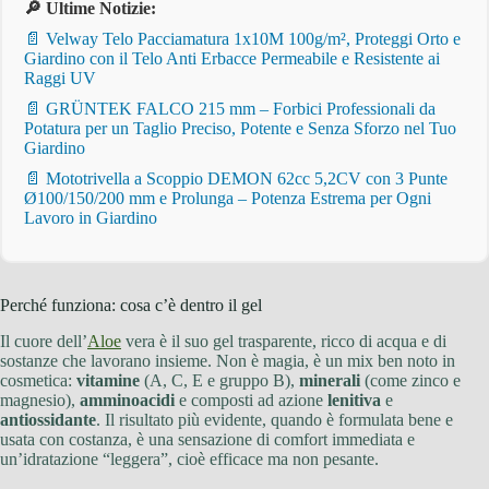
🔎 Ultime Notizie:
📄 Velway Telo Pacciamatura 1x10M 100g/m², Proteggi Orto e
Giardino con il Telo Anti Erbacce Permeabile e Resistente ai
Raggi UV
📄 GRÜNTEK FALCO 215 mm – Forbici Professionali da
Potatura per un Taglio Preciso, Potente e Senza Sforzo nel Tuo
Giardino
📄 Mototrivella a Scoppio DEMON 62cc 5,2CV con 3 Punte
Ø100/150/200 mm e Prolunga – Potenza Estrema per Ogni
Lavoro in Giardino
Perché funziona: cosa c’è dentro il gel
Il cuore dell’
Aloe
vera è il suo gel trasparente, ricco di acqua e di
sostanze che lavorano insieme. Non è magia, è un mix ben noto in
cosmetica:
vitamine
(A, C, E e gruppo B),
minerali
(come zinco e
magnesio),
amminoacidi
e composti ad azione
lenitiva
e
antiossidante
. Il risultato più evidente, quando è formulata bene e
usata con costanza, è una sensazione di comfort immediata e
un’idratazione “leggera”, cioè efficace ma non pesante.