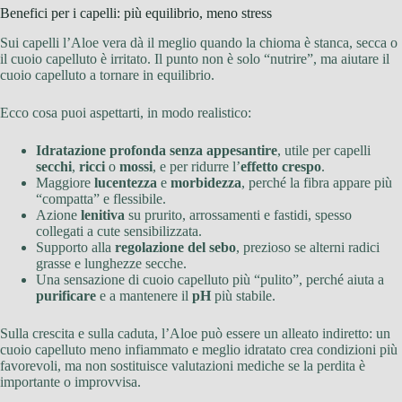
Benefici per i capelli: più equilibrio, meno stress
Sui capelli l’Aloe vera dà il meglio quando la chioma è stanca, secca o
il cuoio capelluto è irritato. Il punto non è solo “nutrire”, ma aiutare il
cuoio capelluto a tornare in equilibrio.
Ecco cosa puoi aspettarti, in modo realistico:
Idratazione profonda senza appesantire
, utile per capelli
secchi
,
ricci
o
mossi
, e per ridurre l’
effetto crespo
.
Maggiore
lucentezza
e
morbidezza
, perché la fibra appare più
“compatta” e flessibile.
Azione
lenitiva
su prurito, arrossamenti e fastidi, spesso
collegati a cute sensibilizzata.
Supporto alla
regolazione del sebo
, prezioso se alterni radici
grasse e lunghezze secche.
Una sensazione di cuoio capelluto più “pulito”, perché aiuta a
purificare
e a mantenere il
pH
più stabile.
Sulla crescita e sulla caduta, l’Aloe può essere un alleato indiretto: un
cuoio capelluto meno infiammato e meglio idratato crea condizioni più
favorevoli, ma non sostituisce valutazioni mediche se la perdita è
importante o improvvisa.