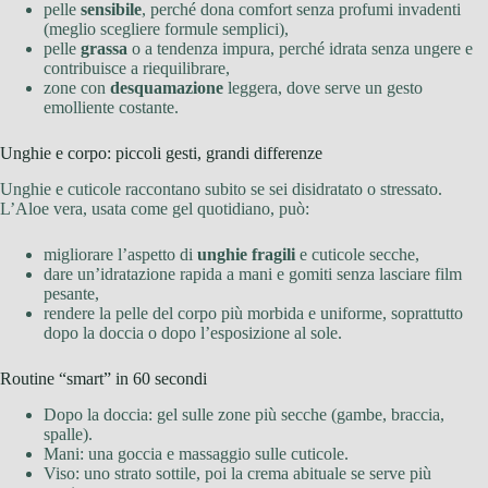
pelle
sensibile
, perché dona comfort senza profumi invadenti
(meglio scegliere formule semplici),
pelle
grassa
o a tendenza impura, perché idrata senza ungere e
contribuisce a riequilibrare,
zone con
desquamazione
leggera, dove serve un gesto
emolliente costante.
Unghie e corpo: piccoli gesti, grandi differenze
Unghie e cuticole raccontano subito se sei disidratato o stressato.
L’Aloe vera, usata come gel quotidiano, può:
migliorare l’aspetto di
unghie fragili
e cuticole secche,
dare un’idratazione rapida a mani e gomiti senza lasciare film
pesante,
rendere la pelle del corpo più morbida e uniforme, soprattutto
dopo la doccia o dopo l’esposizione al sole.
Routine “smart” in 60 secondi
Dopo la doccia: gel sulle zone più secche (gambe, braccia,
spalle).
Mani: una goccia e massaggio sulle cuticole.
Viso: uno strato sottile, poi la crema abituale se serve più