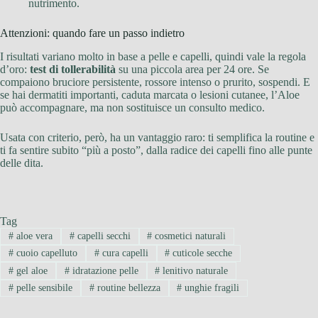
nutrimento.
Attenzioni: quando fare un passo indietro
I risultati variano molto in base a pelle e capelli, quindi vale la regola
d’oro:
test di tollerabilità
su una piccola area per 24 ore. Se
compaiono bruciore persistente, rossore intenso o prurito, sospendi. E
se hai dermatiti importanti, caduta marcata o lesioni cutanee, l’Aloe
può accompagnare, ma non sostituisce un consulto medico.
Usata con criterio, però, ha un vantaggio raro: ti semplifica la routine e
ti fa sentire subito “più a posto”, dalla radice dei capelli fino alle punte
delle dita.
Tag
#
aloe vera
#
capelli secchi
#
cosmetici naturali
#
cuoio capelluto
#
cura capelli
#
cuticole secche
#
gel aloe
#
idratazione pelle
#
lenitivo naturale
#
pelle sensibile
#
routine bellezza
#
unghie fragili