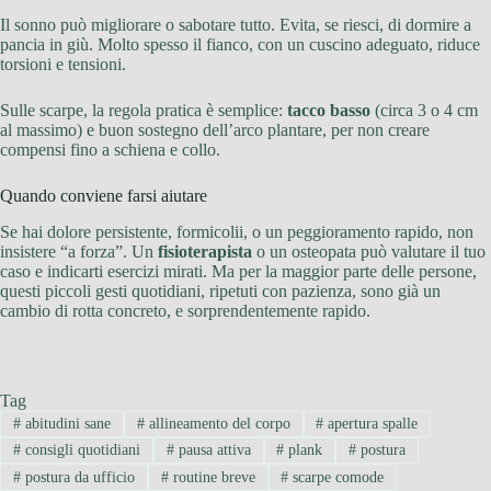
Il sonno può migliorare o sabotare tutto. Evita, se riesci, di dormire a
pancia in giù. Molto spesso il fianco, con un cuscino adeguato, riduce
torsioni e tensioni.
Sulle scarpe, la regola pratica è semplice:
tacco basso
(circa 3 o 4 cm
al massimo) e buon sostegno dell’arco plantare, per non creare
compensi fino a schiena e collo.
Quando conviene farsi aiutare
Se hai dolore persistente, formicolii, o un peggioramento rapido, non
insistere “a forza”. Un
fisioterapista
o un osteopata può valutare il tuo
caso e indicarti esercizi mirati. Ma per la maggior parte delle persone,
questi piccoli gesti quotidiani, ripetuti con pazienza, sono già un
cambio di rotta concreto, e sorprendentemente rapido.
Tag
#
abitudini sane
#
allineamento del corpo
#
apertura spalle
#
consigli quotidiani
#
pausa attiva
#
plank
#
postura
#
postura da ufficio
#
routine breve
#
scarpe comode