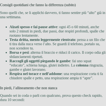
Consigli quotidiani che fanno la differenza (subito)
Sono quelli che, se li applichi davvero, ti fanno sentire più “alto” già in
una settimana.
Alzati spesso e fai pause attive
: ogni 45 o 60 minuti, anche
solo 2 minuti in piedi, due passi, due respiri profondi, spalle che
ruotano lentamente.
Testa dritta, mento leggermente rientrato
: pensa a un filo che
ti tira dalla nuca verso l’alto. Se guardi il telefono, portalo su,
non scendere tu.
Borsa e pesi
: alterna il braccio e riduci il carico. Il corpo odia gli
sbilanciamenti ripetuti.
Raccogli gli oggetti piegando le gambe
: fai uno squat
“educato”, schiena lunga, glutei indietro. La
colonna
ringrazia,
gambe e glutei lavorano.
Respira nel torace e nell’addome
: una respirazione corta ti fa
chiudere spalle e petto, una respirazione ampia ti “apre”.
In piedi, l’allineamento che non stanca
Quando sei in coda o parli con qualcuno, prova questo check rapido,
dura 10 secondi: