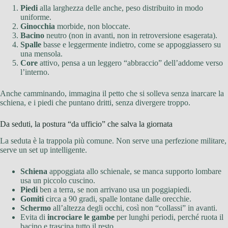
Piedi
alla larghezza delle anche, peso distribuito in modo
uniforme.
Ginocchia
morbide, non bloccate.
Bacino
neutro (non in avanti, non in retroversione esagerata).
Spalle
basse e leggermente indietro, come se appoggiassero su
una mensola.
Core
attivo, pensa a un leggero “abbraccio” dell’addome verso
l’interno.
Anche camminando, immagina il petto che si solleva senza inarcare la
schiena, e i piedi che puntano dritti, senza divergere troppo.
Da seduti, la postura “da ufficio” che salva la giornata
La seduta è la trappola più comune. Non serve una perfezione militare,
serve un set up intelligente.
Schiena
appoggiata allo schienale, se manca supporto lombare
usa un piccolo cuscino.
Piedi
ben a terra, se non arrivano usa un poggiapiedi.
Gomiti
circa a 90 gradi, spalle lontane dalle orecchie.
Schermo
all’altezza degli occhi, così non “collassi” in avanti.
Evita di
incrociare le gambe
per lunghi periodi, perché ruota il
bacino e trascina tutto il resto.