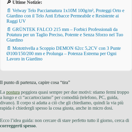
🔎 Ultime Notizie:
📄 Velway Telo Pacciamatura 1x10M 100g/m², Proteggi Orto e
Giardino con il Telo Anti Erbacce Permeabile e Resistente ai
Raggi UV
📄 GRÜNTEK FALCO 215 mm – Forbici Professionali da
Potatura per un Taglio Preciso, Potente e Senza Sforzo nel Tuo
Giardino
📄 Mototrivella a Scoppio DEMON 62cc 5,2CV con 3 Punte
Ø100/150/200 mm e Prolunga – Potenza Estrema per Ogni
Lavoro in Giardino
Il punto di partenza, capire cosa “tira”
La
postura
peggiora quasi sempre per due motivi: stiamo fermi troppo
a lungo e ci “accartocciamo” per comodità (telefono, PC, guida,
divano). Il corpo si adatta a ciò che gli chiediamo, quindi la via più
rapida è chiedergli spesso la cosa giusta, anche in micro dosi.
Ecco l’idea guida: non cercare di stare perfetto tutto il giorno, cerca di
correggerti spesso
.