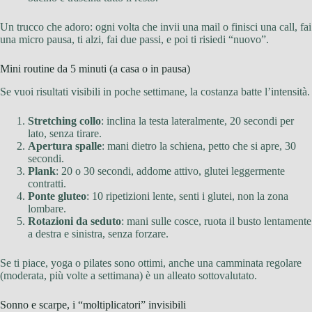
Un trucco che adoro: ogni volta che invii una mail o finisci una call, fai
una micro pausa, ti alzi, fai due passi, e poi ti risiedi “nuovo”.
Mini routine da 5 minuti (a casa o in pausa)
Se vuoi risultati visibili in poche settimane, la costanza batte l’intensità.
Stretching collo
: inclina la testa lateralmente, 20 secondi per
lato, senza tirare.
Apertura spalle
: mani dietro la schiena, petto che si apre, 30
secondi.
Plank
: 20 o 30 secondi, addome attivo, glutei leggermente
contratti.
Ponte gluteo
: 10 ripetizioni lente, senti i glutei, non la zona
lombare.
Rotazioni da seduto
: mani sulle cosce, ruota il busto lentamente
a destra e sinistra, senza forzare.
Se ti piace, yoga o pilates sono ottimi, anche una camminata regolare
(moderata, più volte a settimana) è un alleato sottovalutato.
Sonno e scarpe, i “moltiplicatori” invisibili