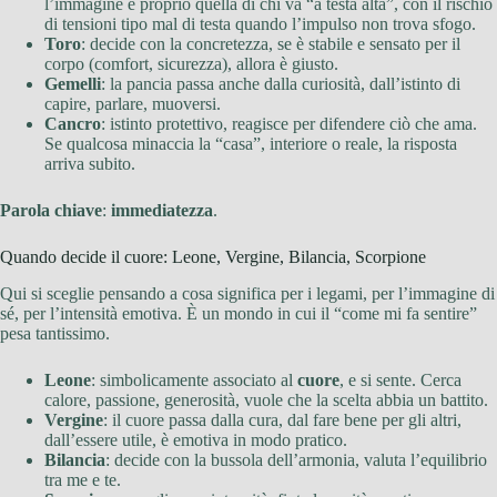
l’immagine è proprio quella di chi va “a testa alta”, con il rischio
di tensioni tipo mal di testa quando l’impulso non trova sfogo.
Toro
: decide con la concretezza, se è stabile e sensato per il
corpo (comfort, sicurezza), allora è giusto.
Gemelli
: la pancia passa anche dalla curiosità, dall’istinto di
capire, parlare, muoversi.
Cancro
: istinto protettivo, reagisce per difendere ciò che ama.
Se qualcosa minaccia la “casa”, interiore o reale, la risposta
arriva subito.
Parola chiave
:
immediatezza
.
Quando decide il cuore: Leone, Vergine, Bilancia, Scorpione
Qui si sceglie pensando a cosa significa per i legami, per l’immagine di
sé, per l’intensità emotiva. È un mondo in cui il “come mi fa sentire”
pesa tantissimo.
Leone
: simbolicamente associato al
cuore
, e si sente. Cerca
calore, passione, generosità, vuole che la scelta abbia un battito.
Vergine
: il cuore passa dalla cura, dal fare bene per gli altri,
dall’essere utile, è emotiva in modo pratico.
Bilancia
: decide con la bussola dell’armonia, valuta l’equilibrio
tra me e te.