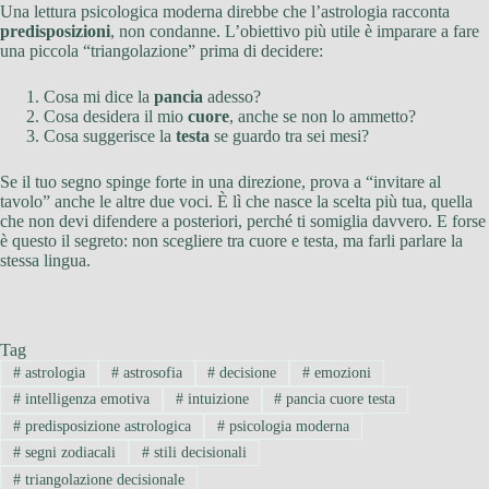
Una lettura psicologica moderna direbbe che l’astrologia racconta
predisposizioni
, non condanne. L’obiettivo più utile è imparare a fare
una piccola “triangolazione” prima di decidere:
Cosa mi dice la
pancia
adesso?
Cosa desidera il mio
cuore
, anche se non lo ammetto?
Cosa suggerisce la
testa
se guardo tra sei mesi?
Se il tuo segno spinge forte in una direzione, prova a “invitare al
tavolo” anche le altre due voci. È lì che nasce la scelta più tua, quella
che non devi difendere a posteriori, perché ti somiglia davvero. E forse
è questo il segreto: non scegliere tra cuore e testa, ma farli parlare la
stessa lingua.
Tag
#
astrologia
#
astrosofia
#
decisione
#
emozioni
#
intelligenza emotiva
#
intuizione
#
pancia cuore testa
#
predisposizione astrologica
#
psicologia moderna
#
segni zodiacali
#
stili decisionali
#
triangolazione decisionale