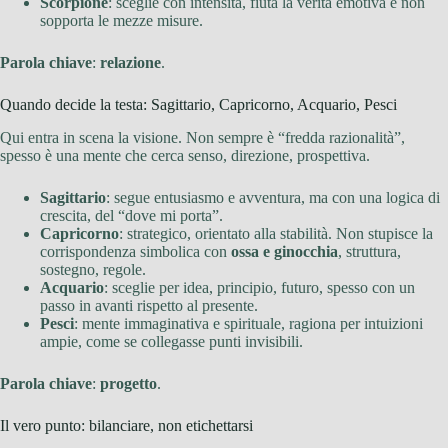
Scorpione
: sceglie con intensità, fiuta la verità emotiva e non
sopporta le mezze misure.
Parola chiave
:
relazione
.
Quando decide la testa: Sagittario, Capricorno, Acquario, Pesci
Qui entra in scena la visione. Non sempre è “fredda razionalità”,
spesso è una mente che cerca senso, direzione, prospettiva.
Sagittario
: segue entusiasmo e avventura, ma con una logica di
crescita, del “dove mi porta”.
Capricorno
: strategico, orientato alla stabilità. Non stupisce la
corrispondenza simbolica con
ossa e ginocchia
, struttura,
sostegno, regole.
Acquario
: sceglie per idea, principio, futuro, spesso con un
passo in avanti rispetto al presente.
Pesci
: mente immaginativa e spirituale, ragiona per intuizioni
ampie, come se collegasse punti invisibili.
Parola chiave
:
progetto
.
Il vero punto: bilanciare, non etichettarsi