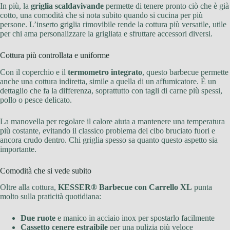
In più, la
griglia scaldavivande
permette di tenere pronto ciò che è già
cotto, una comodità che si nota subito quando si cucina per più
persone. L’inserto griglia rimovibile rende la cottura più versatile, utile
per chi ama personalizzare la grigliata e sfruttare accessori diversi.
Cottura più controllata e uniforme
Con il coperchio e il
termometro integrato
, questo barbecue permette
anche una cottura indiretta, simile a quella di un affumicatore. È un
dettaglio che fa la differenza, soprattutto con tagli di carne più spessi,
pollo o pesce delicato.
La manovella per regolare il calore aiuta a mantenere una temperatura
più costante, evitando il classico problema del cibo bruciato fuori e
ancora crudo dentro. Chi griglia spesso sa quanto questo aspetto sia
importante.
Comodità che si vede subito
Oltre alla cottura,
KESSER® Barbecue con Carrello XL
punta
molto sulla praticità quotidiana:
Due ruote
e manico in acciaio inox per spostarlo facilmente
Cassetto cenere estraibile
per una pulizia più veloce