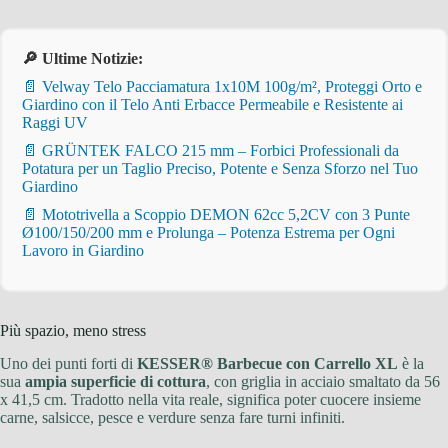
🔎 Ultime Notizie:
📄 Velway Telo Pacciamatura 1x10M 100g/m², Proteggi Orto e
Giardino con il Telo Anti Erbacce Permeabile e Resistente ai
Raggi UV
📄 GRÜNTEK FALCO 215 mm – Forbici Professionali da
Potatura per un Taglio Preciso, Potente e Senza Sforzo nel Tuo
Giardino
📄 Mototrivella a Scoppio DEMON 62cc 5,2CV con 3 Punte
Ø100/150/200 mm e Prolunga – Potenza Estrema per Ogni
Lavoro in Giardino
Più spazio, meno stress
Uno dei punti forti di
KESSER® Barbecue con Carrello XL
è la
sua
ampia superficie di cottura
, con griglia in acciaio smaltato da 56
x 41,5 cm. Tradotto nella vita reale, significa poter cuocere insieme
carne, salsicce, pesce e verdure senza fare turni infiniti.