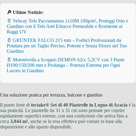
🔎 Ultime Notizie:
📄 Velway Telo Pacciamatura 1x10M 100g/m², Proteggi Orto e
Giardino con il Telo Anti Erbacce Permeabile e Resistente ai
Raggi UV
📄 GRÜNTEK FALCO 215 mm – Forbici Professionali da
Potatura per un Taglio Preciso, Potente e Senza Sforzo nel Tuo
Giardino
📄 Mototrivella a Scoppio DEMON 62cc 5,2CV con 3 Punte
Ø100/150/200 mm e Prolunga – Potenza Estrema per Ogni
Lavoro in Giardino
Una soluzione pratica per terrazza, balcone e giardino
Il punto forte di
tectake® Set di 40 Piastrelle in Legno di Acacia
è la
sua praticità. Le piastrelle da 31 x 31 cm sono pensate per coprire
rapidamente superfici esterne, con una confezione che arriva fino a
circa
3,844 m²
, anche se la resa effettiva può variare in base alla
disposizione e allo spazio disponibile.