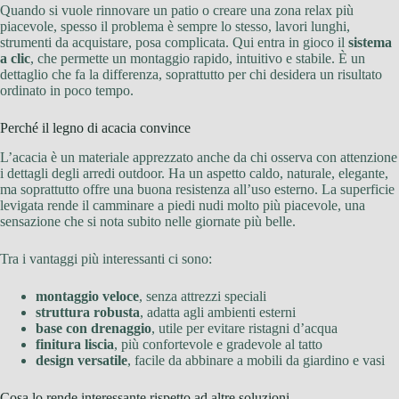
Quando si vuole rinnovare un patio o creare una zona relax più
piacevole, spesso il problema è sempre lo stesso, lavori lunghi,
strumenti da acquistare, posa complicata. Qui entra in gioco il
sistema
a clic
, che permette un montaggio rapido, intuitivo e stabile. È un
dettaglio che fa la differenza, soprattutto per chi desidera un risultato
ordinato in poco tempo.
Perché il legno di acacia convince
L’acacia è un materiale apprezzato anche da chi osserva con attenzione
i dettagli degli arredi outdoor. Ha un aspetto caldo, naturale, elegante,
ma soprattutto offre una buona resistenza all’uso esterno. La superficie
levigata rende il camminare a piedi nudi molto più piacevole, una
sensazione che si nota subito nelle giornate più belle.
Tra i vantaggi più interessanti ci sono:
montaggio veloce
, senza attrezzi speciali
struttura robusta
, adatta agli ambienti esterni
base con drenaggio
, utile per evitare ristagni d’acqua
finitura liscia
, più confortevole e gradevole al tatto
design versatile
, facile da abbinare a mobili da giardino e vasi
Cosa lo rende interessante rispetto ad altre soluzioni