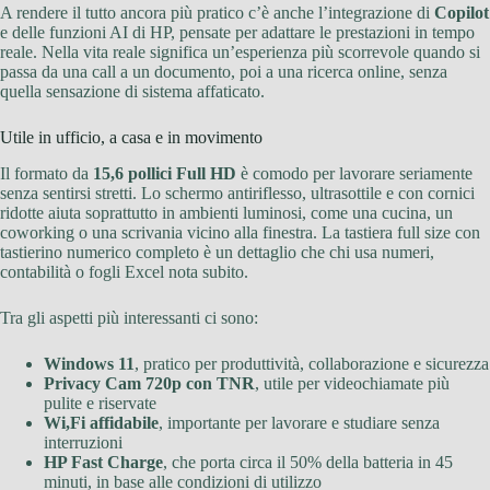
A rendere il tutto ancora più pratico c’è anche l’integrazione di
Copilot
e delle funzioni AI di HP, pensate per adattare le prestazioni in tempo
reale. Nella vita reale significa un’esperienza più scorrevole quando si
passa da una call a un documento, poi a una ricerca online, senza
quella sensazione di sistema affaticato.
Utile in ufficio, a casa e in movimento
Il formato da
15,6 pollici Full HD
è comodo per lavorare seriamente
senza sentirsi stretti. Lo schermo antiriflesso, ultrasottile e con cornici
ridotte aiuta soprattutto in ambienti luminosi, come una cucina, un
coworking o una scrivania vicino alla finestra. La tastiera full size con
tastierino numerico completo è un dettaglio che chi usa numeri,
contabilità o fogli Excel nota subito.
Tra gli aspetti più interessanti ci sono:
Windows 11
, pratico per produttività, collaborazione e sicurezza
Privacy Cam 720p con TNR
, utile per videochiamate più
pulite e riservate
Wi,Fi affidabile
, importante per lavorare e studiare senza
interruzioni
HP Fast Charge
, che porta circa il 50% della batteria in 45
minuti, in base alle condizioni di utilizzo