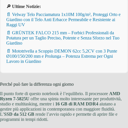
🔎 Ultime Notizie:
📄 Velway Telo Pacciamatura 1x10M 100g/m², Proteggi Orto e
Giardino con il Telo Anti Erbacce Permeabile e Resistente ai
Raggi UV
📄 GRÜNTEK FALCO 215 mm – Forbici Professionali da
Potatura per un Taglio Preciso, Potente e Senza Sforzo nel Tuo
Giardino
📄 Mototrivella a Scoppio DEMON 62cc 5,2CV con 3 Punte
Ø100/150/200 mm e Prolunga – Potenza Estrema per Ogni
Lavoro in Giardino
Perché può fare la differenza ogni giorno
Il punto forte di questo notebook è l’equilibrio. Il processore
AMD
Ryzen 7-5825U
offre una spinta molto interessante per produttività,
studio e multitasking, mentre i
16 GB di RAM DDR4
aiutano a
gestire più applicazioni in contemporanea con maggiore fluidità.
L’
SSD da 512 GB
rende l’avvio rapido e permette di aprire file e
programmi in tempi ridotti.