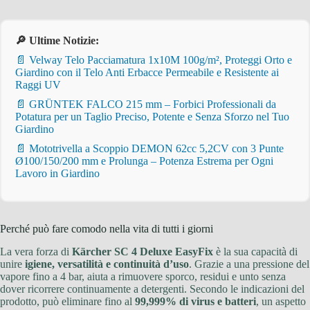
🔎 Ultime Notizie:
📄 Velway Telo Pacciamatura 1x10M 100g/m², Proteggi Orto e
Giardino con il Telo Anti Erbacce Permeabile e Resistente ai
Raggi UV
📄 GRÜNTEK FALCO 215 mm – Forbici Professionali da
Potatura per un Taglio Preciso, Potente e Senza Sforzo nel Tuo
Giardino
📄 Mototrivella a Scoppio DEMON 62cc 5,2CV con 3 Punte
Ø100/150/200 mm e Prolunga – Potenza Estrema per Ogni
Lavoro in Giardino
Perché può fare comodo nella vita di tutti i giorni
La vera forza di
Kärcher SC 4 Deluxe EasyFix
è la sua capacità di
unire
igiene, versatilità e continuità d’uso
. Grazie a una pressione del
vapore fino a 4 bar, aiuta a rimuovere sporco, residui e unto senza
dover ricorrere continuamente a detergenti. Secondo le indicazioni del
prodotto, può eliminare fino al
99,999% di virus e batteri
, un aspetto