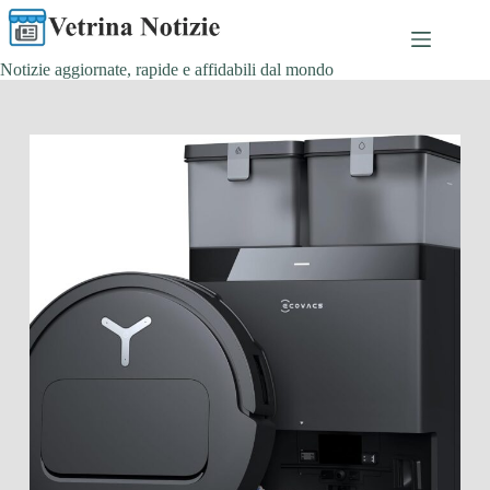
Salta
al
contenuto
Notizie aggiornate, rapide e affidabili dal mondo