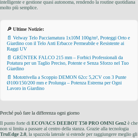
intelligente e gestione quasi autonoma, rendendo la routine quotidiana
molto più semplice.
🔎 Ultime Notizie:
📄 Velway Telo Pacciamatura 1x10M 100g/m², Proteggi Orto e
Giardino con il Telo Anti Erbacce Permeabile e Resistente ai
Raggi UV
📄 GRÜNTEK FALCO 215 mm – Forbici Professionali da
Potatura per un Taglio Preciso, Potente e Senza Sforzo nel Tuo
Giardino
📄 Mototrivella a Scoppio DEMON 62cc 5,2CV con 3 Punte
Ø100/150/200 mm e Prolunga – Potenza Estrema per Ogni
Lavoro in Giardino
Perché può fare la differenza ogni giorno
Il punto forte di
ECOVACS DEEBOT T50 PRO OMNI Gen2
è che
non si limita a passare al centro della stanza. Grazie alla tecnologia
TruEdge 2.0
, la spazzola laterale si estende per raggiungere meglio gli