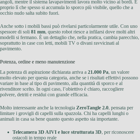
angoli, mentre il sistema lavapavimenti lavora molto vicino ai bordi. È
proprio lì che spesso si accumula lo sporco più visibile, quello che a
occhio nudo salta subito fuori.
Anche sotto i mobili bassi può rivelarsi particolarmente utile. Con uno
spessore di soli
81 mm
, questo robot riesce a infilarsi dove molti altri
modelli si fermano. È un dettaglio che, nella pratica, cambia parecchio,
soprattutto in case con letti, mobili TV o divani ravvicinati al
pavimento.
Potenza, ordine e meno manutenzione
La potenza di aspirazione dichiarata arriva a
21.000 Pa
, un valore
molto elevato per questa categoria, anche se i risultati effettivi possono
variare in base al tipo di pavimento, alla quantità di sporco e al
rivenditore scelto. In ogni caso, l’obiettivo è chiaro, raccogliere
polvere, detriti e residui con grande efficacia.
Molto interessante anche la tecnologia
ZeroTangle 2.0
, pensata per
limitare i grovigli di capelli sulla spazzola. Chi ha capelli lunghi o
animali in casa sa bene quanto questo aspetto sia importante.
Telecamera 3D AIVI e luce strutturata 3D
, per riconoscere
ostacoli in tempo reale