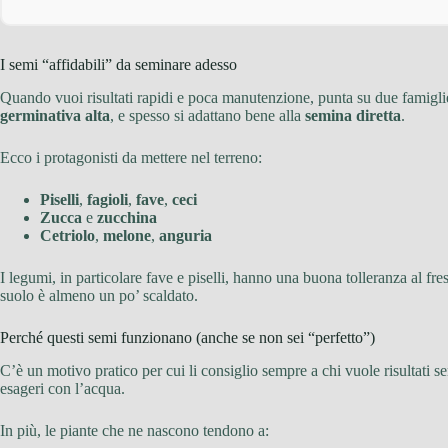
I semi “affidabili” da seminare adesso
Quando vuoi risultati rapidi e poca manutenzione, punta su due famigl
germinativa alta
, e spesso si adattano bene alla
semina diretta
.
Ecco i protagonisti da mettere nel terreno:
Piselli
,
fagioli
,
fave
,
ceci
Zucca
e
zucchina
Cetriolo
,
melone
,
anguria
I legumi, in particolare fave e piselli, hanno una buona tolleranza al 
suolo è almeno un po’ scaldato.
Perché questi semi funzionano (anche se non sei “perfetto”)
C’è un motivo pratico per cui li consiglio sempre a chi vuole risultati 
esageri con l’acqua.
In più, le piante che ne nascono tendono a: