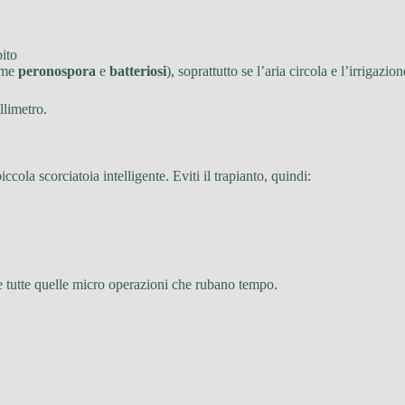
bito
ome
peronospora
e
batteriosi
), soprattutto se l’aria circola e l’irrigazio
llimetro.
ccola scorciatoia intelligente. Eviti il trapianto, quindi:
e e tutte quelle micro operazioni che rubano tempo.