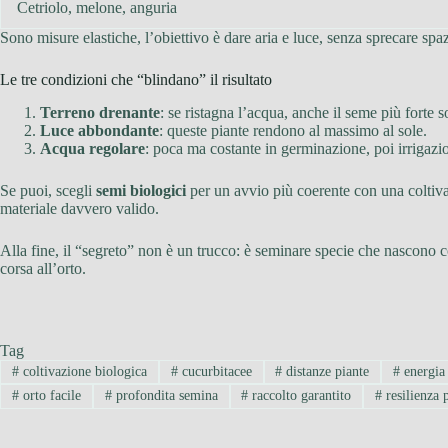
Cetriolo, melone, anguria
Sono misure elastiche, l’obiettivo è dare aria e luce, senza sprecare spaz
Le tre condizioni che “blindano” il risultato
Terreno drenante
: se ristagna l’acqua, anche il seme più forte 
Luce abbondante
: queste piante rendono al massimo al sole.
Acqua regolare
: poca ma costante in germinazione, poi irrigazio
Se puoi, scegli
semi biologici
per un avvio più coerente con una coltiva
materiale davvero valido.
Alla fine, il “segreto” non è un trucco: è seminare specie che nascono 
corsa all’orto.
Tag
#
coltivazione biologica
#
cucurbitacee
#
distanze piante
#
energia
#
orto facile
#
profondita semina
#
raccolto garantito
#
resilienza 