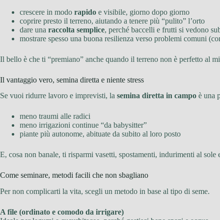
crescere in modo
rapido
e visibile, giorno dopo giorno
coprire presto il terreno, aiutando a tenere più “pulito” l’orto
dare una
raccolta semplice
, perché baccelli e frutti si vedono su
mostrare spesso una buona resilienza verso problemi comuni (c
Il bello è che ti “premiano” anche quando il terreno non è perfetto al mi
Il vantaggio vero, semina diretta e niente stress
Se vuoi ridurre lavoro e imprevisti, la
semina diretta in campo
è una pi
meno traumi alle radici
meno irrigazioni continue “da babysitter”
piante più autonome, abituate da subito al loro posto
E, cosa non banale, ti risparmi vasetti, spostamenti, indurimenti al sol
Come seminare, metodi facili che non sbagliano
Per non complicarti la vita, scegli un metodo in base al tipo di seme.
A file (ordinato e comodo da irrigare)