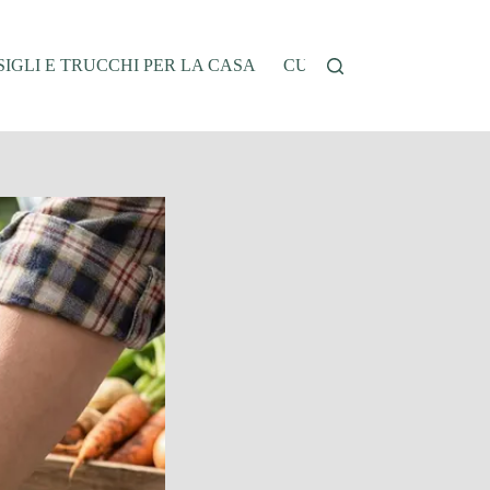
IGLI E TRUCCHI PER LA CASA
CUCINA E RICETTE
G