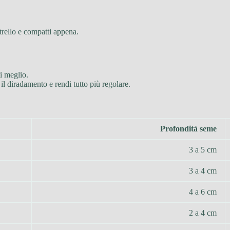
strello e compatti appena.
li meglio.
i il diradamento e rendi tutto più regolare.
Profondità seme
3 a 5 cm
3 a 4 cm
4 a 6 cm
2 a 4 cm