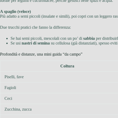
Ideale per legumi e cucurbitacee, perché gestisci bene spazi e acqua.
A spaglio (veloce)
Più adatto a semi piccoli (insalate e simili), poi copri con un leggero ra
Due trucchi pratici che fanno la differenza:
Se hai semi piccoli, mescolali con un po’ di
sabbia
per distribuir
Se usi
nastri di semina
su cellulosa (già distanziati), spesso evit
Profondità e distanze, una mini guida “da campo”
Coltura
Piselli, fave
Fagioli
Ceci
Zucchina, zucca