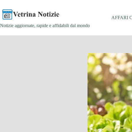
Salta
al
contenuto
AFFARI 
Notizie aggiornate, rapide e affidabili dal mondo