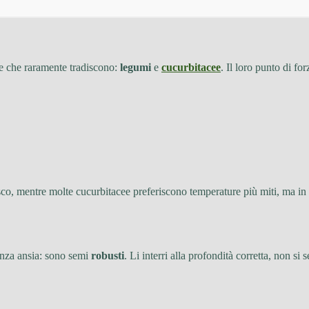
ie che raramente tradiscono:
legumi
e
cucurbitacee
. Il loro punto di fo
fresco, mentre molte cucurbitacee preferiscono temperature più miti, ma
senza ansia: sono semi
robusti
. Li interri alla profondità corretta, non 