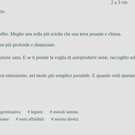
2 a 3 cm
io.
soffre. Meglio una zolla più sciolta che una terra pesante e chiusa.
ni più profonde e distanziate.
zione sana. E se ti prende la voglia di autoprodurre seme, raccoglilo so
con entusiasmo, nel modo più semplice possibile. E quando vedi spuntare
 germinativa
#
legumi
#
metodi semina
piante
#
semi affidabili
#
semina diretta