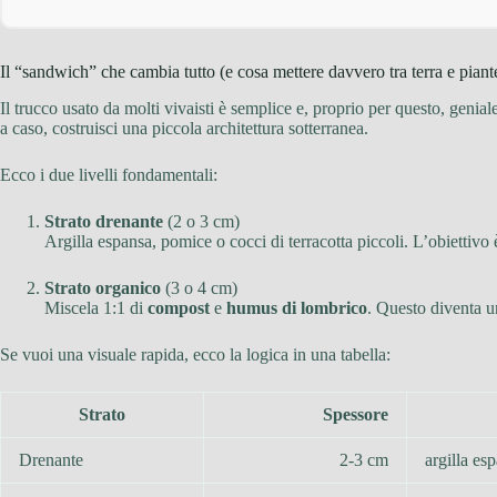
Il “sandwich” che cambia tutto (e cosa mettere davvero tra terra e piant
Il trucco usato da molti vivaisti è semplice e, proprio per questo, genia
a caso, costruisci una piccola architettura sotterranea.
Ecco i due livelli fondamentali:
Strato drenante
(2 o 3 cm)
Argilla espansa, pomice o cocci di terracotta piccoli. L’obiettivo 
Strato organico
(3 o 4 cm)
Miscela 1:1 di
compost
e
humus di lombrico
. Questo diventa u
Se vuoi una visuale rapida, ecco la logica in una tabella:
Strato
Spessore
Drenante
2-3 cm
argilla es