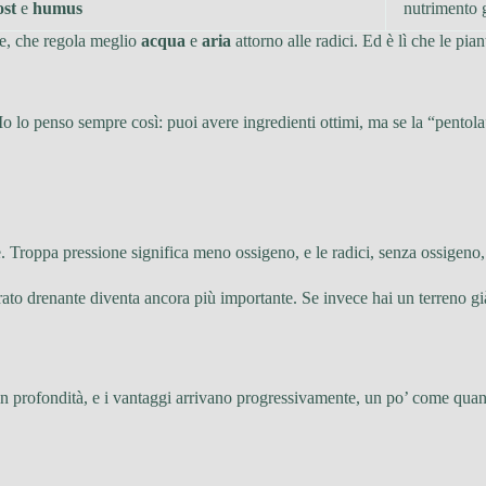
st
e
humus
nutrimento g
te, che regola meglio
acqua
e
aria
attorno alle radici. Ed è lì che le pia
lo penso sempre così: puoi avere ingredienti ottimi, ma se la “pentola” 
e. Troppa pressione significa meno ossigeno, e le radici, senza ossigeno
strato drenante diventa ancora più importante. Se invece hai un terreno gi
n profondità, e i vantaggi arrivano progressivamente, un po’ come quand