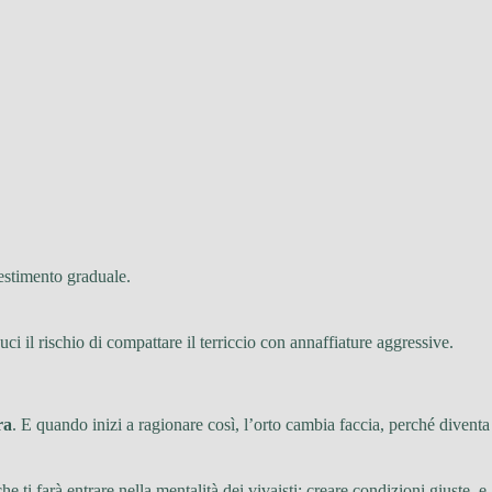
vestimento graduale.
uci il rischio di compattare il terriccio con annaffiature aggressive.
ra
. E quando inizi a ragionare così, l’orto cambia faccia, perché diventa
e ti farà entrare nella mentalità dei vivaisti: creare condizioni giuste, e