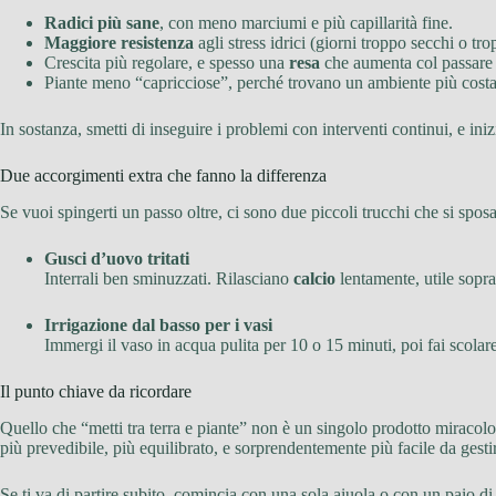
Radici più sane
, con meno marciumi e più capillarità fine.
Maggiore resistenza
agli stress idrici (giorni troppo secchi o tr
Crescita più regolare, e spesso una
resa
che aumenta col passare 
Piante meno “capricciose”, perché trovano un ambiente più costa
In sostanza, smetti di inseguire i problemi con interventi continui, e iniz
Due accorgimenti extra che fanno la differenza
Se vuoi spingerti un passo oltre, ci sono due piccoli trucchi che si sp
Gusci d’uovo tritati
Interrali ben sminuzzati. Rilasciano
calcio
lentamente, utile sopra
Irrigazione dal basso per i vasi
Immergi il vaso in acqua pulita per 10 o 15 minuti, poi fai scolare b
Il punto chiave da ricordare
Quello che “metti tra terra e piante” non è un singolo prodotto miracol
più prevedibile, più equilibrato, e sorprendentemente più facile da gesti
Se ti va di partire subito, comincia con una sola aiuola o con un paio di 