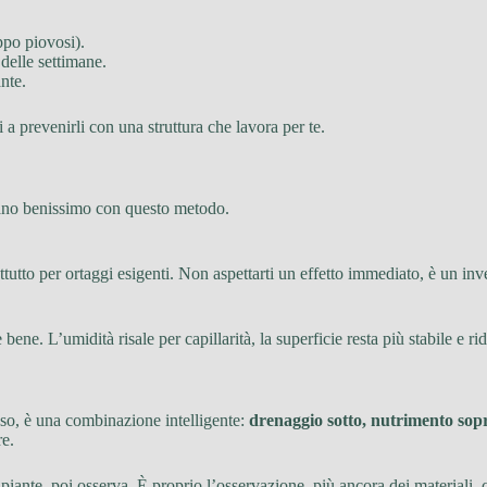
oppo piovosi).
delle settimane.
nte.
i a prevenirli con una struttura che lavora per te.
osano benissimo con questo metodo.
ttutto per ortaggi esigenti. Non aspettarti un effetto immediato, è un in
ene. L’umidità risale per capillarità, la superficie resta più stabile e rid
oso, è una combinazione intelligente:
drenaggio sotto, nutrimento sop
re.
piante, poi osserva. È proprio l’osservazione, più ancora dei materiali, ch