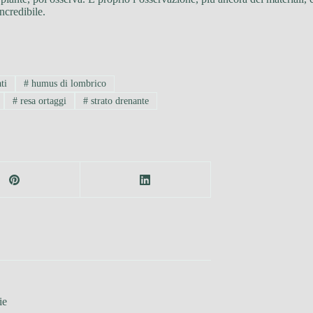
ncredibile.
ti
#
humus di lombrico
#
resa ortaggi
#
strato drenante
ie