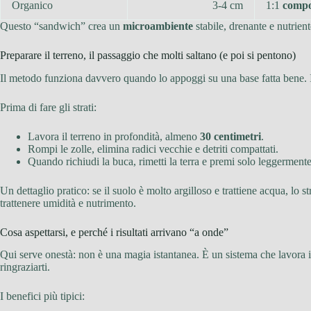
Organico
3-4 cm
1:1
compo
Questo “sandwich” crea un
microambiente
stabile, drenante e nutrien
Preparare il terreno, il passaggio che molti saltano (e poi si pentono)
Il metodo funziona davvero quando lo appoggi su una base fatta bene. Io 
Prima di fare gli strati:
Lavora il terreno in profondità, almeno
30 centimetri
.
Rompi le zolle, elimina radici vecchie e detriti compattati.
Quando richiudi la buca, rimetti la terra e premi solo leggerment
Un dettaglio pratico: se il suolo è molto argilloso e trattiene acqua, lo 
trattenere umidità e nutrimento.
Cosa aspettarsi, e perché i risultati arrivano “a onde”
Qui serve onestà: non è una magia istantanea. È un sistema che lavora i
ringraziarti.
I benefici più tipici: