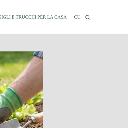
IGLI E TRUCCHI PER LA CASA
CUCINA E RICETTE
G