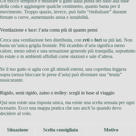
Un trucco semplice è misurare il gatto dalla punta del naso alla base
della coda e aggiungere qualche centimetro, quanto basta per il
movimento. Troppo spazio, invece, può farlo “rimbalzare” durante
frenate o curve, aumentando ansia e instabilità.
Ventilazione e luce: l’aria conta più di quanto pensi
Cerca una ventilazione ben distribuita, con
reti
o
fori
su più lati. Non
basta un’unica griglia frontale. Più ricambio d’aria significa meno
calore, meno odori e una sensazione generale più tranquilla, soprattutto
in estate o in ambienti affollati come stazioni e sale d’attesa.
Se il tuo gatto si agita con gli stimoli esterni, una copertina leggera
sopra (senza bloccare le prese d’aria) può diventare una “tenda”
rassicurante.
Rigido, semi rigido, zaino o trolley: scegli in base al viaggio
Qui non esiste una risposta unica, ma esiste una scelta sensata per ogni
scenario. Ecco una mappa pratica che uso anch’io quando devo
decidere al volo.
Situazione
Scelta consigliata
Motivo