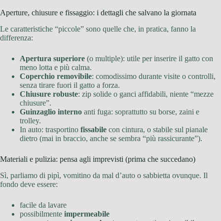
Aperture, chiusure e fissaggio: i dettagli che salvano la giornata
Le caratteristiche “piccole” sono quelle che, in pratica, fanno la
differenza:
Apertura superiore
(o multiple): utile per inserire il gatto con
meno lotta e più calma.
Coperchio removibile
: comodissimo durante visite o controlli,
senza tirare fuori il gatto a forza.
Chiusure robuste
: zip solide o ganci affidabili, niente “mezze
chiusure”.
Guinzaglio interno
anti fuga: soprattutto su borse, zaini e
trolley.
In auto: trasportino
fissabile
con cintura, o stabile sul pianale
dietro (mai in braccio, anche se sembra “più rassicurante”).
Materiali e pulizia: pensa agli imprevisti (prima che succedano)
Sì, parliamo di pipì, vomitino da mal d’auto o sabbietta ovunque. Il
fondo deve essere:
facile da lavare
possibilmente
impermeabile