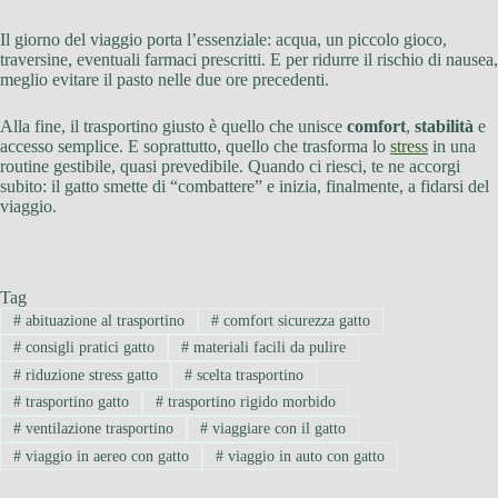
Il giorno del viaggio porta l’essenziale: acqua, un piccolo gioco,
traversine, eventuali farmaci prescritti. E per ridurre il rischio di nausea,
meglio evitare il pasto nelle due ore precedenti.
Alla fine, il trasportino giusto è quello che unisce
comfort
,
stabilità
e
accesso semplice. E soprattutto, quello che trasforma lo
stress
in una
routine gestibile, quasi prevedibile. Quando ci riesci, te ne accorgi
subito: il gatto smette di “combattere” e inizia, finalmente, a fidarsi del
viaggio.
Tag
#
abituazione al trasportino
#
comfort sicurezza gatto
#
consigli pratici gatto
#
materiali facili da pulire
#
riduzione stress gatto
#
scelta trasportino
#
trasportino gatto
#
trasportino rigido morbido
#
ventilazione trasportino
#
viaggiare con il gatto
#
viaggio in aereo con gatto
#
viaggio in auto con gatto